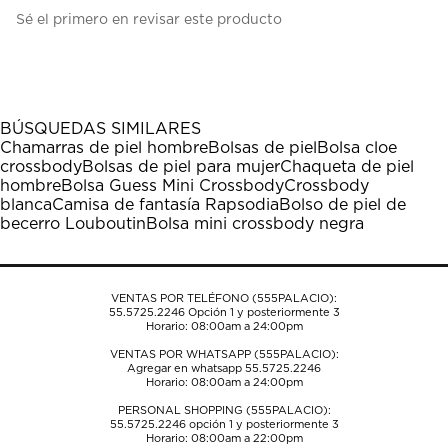
Seleccionar
Seleccionar
Seleccionar
Seleccionar
Seleccionar
Sé el primero en revisar este producto
para
para
para
para
para
calificar
calificar
calificar
calificar
calificar
el
el
el
el
el
artículo
artículo
artículo
artículo
artículo
con
con
con
con
con
1
2
3
4
5
BÚSQUEDAS SIMILARES
estrella
estrellas.
estrellas.
estrellas.
estrellas.
Chamarras de piel hombre
Bolsas de piel
Bolsa cloe
Esta
Esta
Esta
Esta
Esta
crossbody
Bolsas de piel para mujer
Chaqueta de piel
acción
acción
acción
acción
acción
hombre
Bolsa Guess Mini Crossbody
Crossbody
abrirá
abrirá
abrirá
abrirá
abrirá
blanca
Camisa de fantasía Rapsodia
Bolso de piel de
el
el
el
el
el
becerro Louboutin
Bolsa mini crossbody negra
formulario
formulario
formulario
formulario
formulario
de
de
de
de
de
envío.
envío.
envío.
envío.
envío.
VENTAS POR TELÉFONO (555PALACIO):
55.5725.2246
Opción 1 y posteriormente 3
Horario: 08:00am a 24:00pm
VENTAS POR WHATSAPP (555PALACIO):
Agregar en whatsapp 55.5725.2246
Horario: 08:00am a 24:00pm
PERSONAL SHOPPING (555PALACIO):
55.5725.2246
opción 1 y posteriormente 3
Horario: 08:00am a 22:00pm