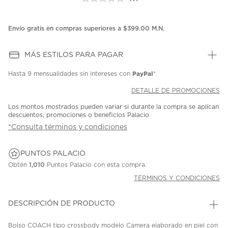
Sin
puntuación.
Enlace
en
Envío gratis en compras superiores a $399.00 M.N.
la
misma
página.
MÁS ESTILOS PARA PAGAR
PayPal
Hasta
9 mensualidades
sin intereses con
*
DETALLE DE PROMOCIONES
Los montos mostrados pueden variar si durante la compra se aplican
descuentos, promociones o beneficios Palacio
*Consulta términos y condiciones
PUNTOS PALACIO
Obtén
1,010
Puntos Palacio con esta compra.
TÉRMINOS Y CONDICIONES
DESCRIPCIÓN DE PRODUCTO
Bolso COACH tipo crossbody modelo Camera elaborado en piel con