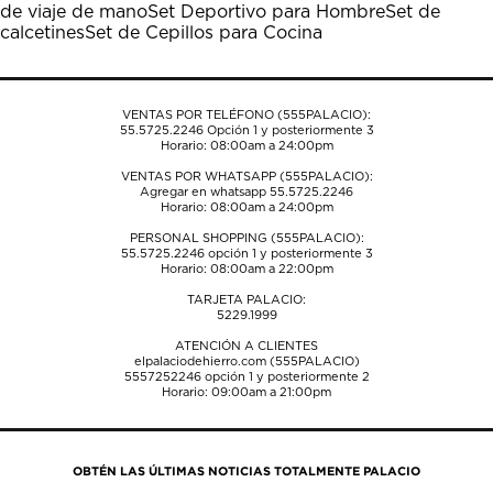
de viaje de mano
Set Deportivo para Hombre
Set de
abrirá
abrirá
abrirá
abrirá
abrirá
calcetines
Set de Cepillos para Cocina
el
el
el
el
el
formulario
formulario
formulario
formulario
formulario
de
de
de
de
de
envío.
envío.
envío.
envío.
envío.
VENTAS POR TELÉFONO (555PALACIO):
55.5725.2246
Opción 1 y posteriormente 3
Horario: 08:00am a 24:00pm
VENTAS POR WHATSAPP (555PALACIO):
Agregar en whatsapp 55.5725.2246
Horario: 08:00am a 24:00pm
PERSONAL SHOPPING (555PALACIO):
55.5725.2246
opción 1 y posteriormente 3
Horario: 08:00am a 22:00pm
TARJETA PALACIO:
5229.1999
ATENCIÓN A CLIENTES
elpalaciodehierro.com (555PALACIO)
5557252246
opción 1 y posteriormente 2
Horario: 09:00am a 21:00pm
OBTÉN LAS ÚLTIMAS NOTICIAS TOTALMENTE PALACIO