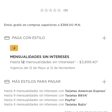
(0)
Sin
puntuación.
Enlace
en
Envío gratis en compras superiores a $399.00 M.N.
la
misma
página.
PAGA CON ESTILO
MENSUALIDADES SIN INTERESES
12
Hasta
mensualidades sin intereses* - $3,899.40*
Vigencia del 12 de Mayo al 12 de Noviembre
MÁS ESTILOS PARA PAGAR
Tarjetas American Express
Hasta
9 mensualidades
sin intereses con
*
Tarjetas BBVA
Hasta
9 mensualidades
sin intereses con
*
PayPal
Hasta
9 mensualidades
sin intereses con
*
Tarjetas Bajio
Hasta
9 mensualidades
sin intereses con
*