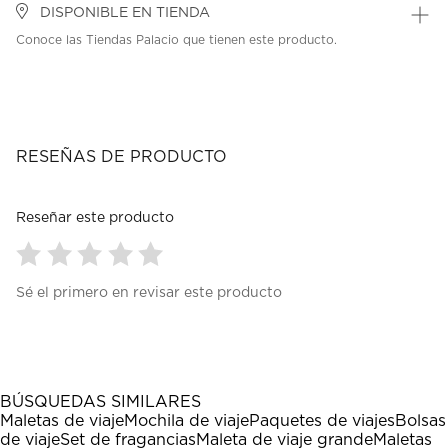
DISPONIBLE EN TIENDA
Conoce las Tiendas Palacio que tienen este producto.
RESEÑAS DE PRODUCTO
Reseñar este producto
Seleccionar
Seleccionar
Seleccionar
Seleccionar
Seleccionar
Sé el primero en revisar este producto
para
para
para
para
para
calificar
calificar
calificar
calificar
calificar
el
el
el
el
el
artículo
artículo
artículo
artículo
artículo
con
con
con
con
con
1
2
3
4
5
BÚSQUEDAS SIMILARES
estrella
estrellas.
estrellas.
estrellas.
estrellas.
Maletas de viaje
Mochila de viaje
Paquetes de viajes
Bolsas
Esta
Esta
Esta
Esta
Esta
de viaje
Set de fragancias
Maleta de viaje grande
Maletas
acción
acción
acción
acción
acción