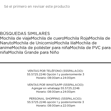
Seleccionar
Seleccionar
Seleccionar
Seleccionar
Seleccionar
Sé el primero en revisar este producto
para
para
para
para
para
calificar
calificar
calificar
calificar
calificar
el
el
el
el
el
artículo
artículo
artículo
artículo
artículo
con
con
con
con
con
1
2
3
4
5
BÚSQUEDAS SIMILARES
estrella
estrellas.
estrellas.
estrellas.
estrellas.
Mochila de viaje
Mochila de cuero
Mochila Roja
Mochila de
Esta
Esta
Esta
Esta
Esta
Naruto
Mochila de Unicornio
Mochila lila
Mochila de
acción
acción
acción
acción
acción
anime
Mochila de poliéster para niña
Mochila de PVC para
abrirá
abrirá
abrirá
abrirá
abrirá
niña
Mochila Grande para Niño
el
el
el
el
el
formulario
formulario
formulario
formulario
formulario
de
de
de
de
de
envío.
envío.
envío.
envío.
envío.
VENTAS POR TELÉFONO (555PALACIO):
55.5725.2246
Opción 1 y posteriormente 3
Horario: 08:00am a 24:00pm
VENTAS POR WHATSAPP (555PALACIO):
Agregar en whatsapp 55.5725.2246
Horario: 08:00am a 24:00pm
PERSONAL SHOPPING (555PALACIO):
55.5725.2246
opción 1 y posteriormente 3
Horario: 08:00am a 22:00pm