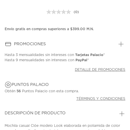
(0)
Sin
puntuación.
Enlace
en
Envío gratis en compras superiores a $399.00 M.N.
la
misma
página.
PROMOCIONES
Tarjetas Palacio
Hasta
3 mensualidades
sin intereses con
*
PayPal
Hasta
9 mensualidades
sin intereses con
*
DETALLE DE PROMOCIONES
PUNTOS PALACIO
Obtén
56
Puntos Palacio con esta compra.
TÉRMINOS Y CONDICIONES
DESCRIPCIÓN DE PRODUCTO
Mochila casual Clóe modelo Look elaborada en poliamida de color