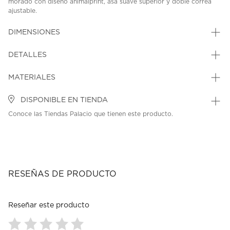
morado con diseño animalprint, asa suave superior y doble correa
ajustable.
SKU: 45324307
MODEL: 4BLGP26110LIL
DIMENSIONES
DETALLES
MATERIALES
DISPONIBLE EN TIENDA
Conoce las Tiendas Palacio que tienen este producto.
RESEÑAS DE PRODUCTO
Reseñar este producto