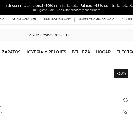
-10%
-15%
de un descuento adicional
con tu Tarjeta Palacio,
con tu Tarjeta S
De Agosto 7 al 9. Consulta términos y condiciones
CIO
MI PALACIO APP
SEGUROS PALACIO
GASTRONOMÍA PALACIO
VIAJES
ZAPATOS
JOYERÍA Y RELOJES
BELLEZA
HOGAR
ELECTR
-30%