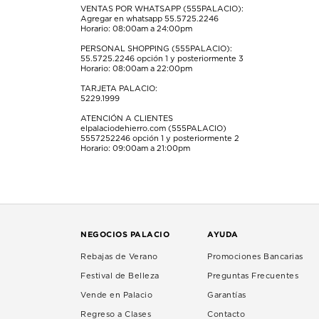
VENTAS POR WHATSAPP (555PALACIO):
Agregar en whatsapp 55.5725.2246
Horario: 08:00am a 24:00pm
PERSONAL SHOPPING (555PALACIO):
55.5725.2246
opción 1 y posteriormente 3
Horario: 08:00am a 22:00pm
TARJETA PALACIO:
5229.1999
ATENCIÓN A CLIENTES
elpalaciodehierro.com (555PALACIO)
5557252246
opción 1 y posteriormente 2
Horario: 09:00am a 21:00pm
NEGOCIOS PALACIO
AYUDA
Rebajas de Verano
Promociones Bancarias
Festival de Belleza
Preguntas Frecuentes
Vende en Palacio
Garantías
Regreso a Clases
Contacto