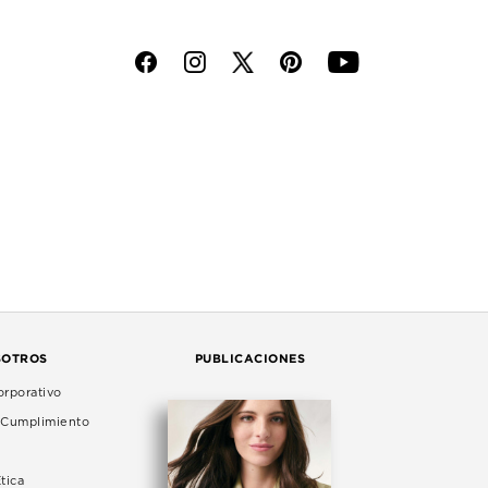
f
i
p
y
SOTROS
PUBLICACIONES
rporativo
e Cumplimiento
tica