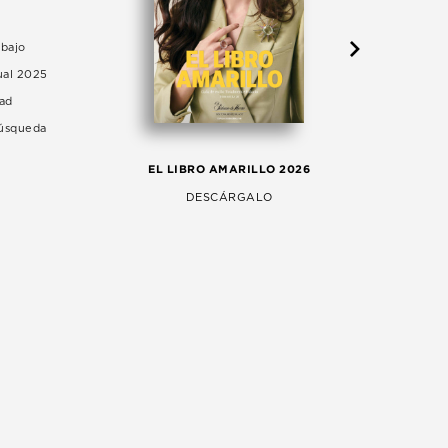
abajo
ual 2025
dad
Búsqueda
LA 
EL LIBRO AMARILLO 2026
AG
DESCÁRGALO