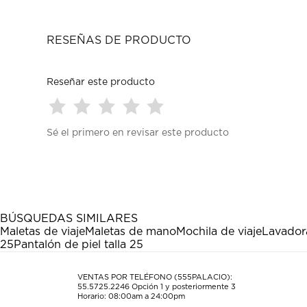
RESEÑAS DE PRODUCTO
Reseñar este producto
Seleccionar
Seleccionar
Seleccionar
Seleccionar
Seleccionar
Sé el primero en revisar este producto
para
para
para
para
para
calificar
calificar
calificar
calificar
calificar
el
el
el
el
el
artículo
artículo
artículo
artículo
artículo
con
con
con
con
con
1
2
3
4
5
estrella
estrellas.
estrellas.
estrellas.
estrellas.
BÚSQUEDAS SIMILARES
Esta
Esta
Esta
Esta
Esta
Maletas de viaje
Maletas de mano
Mochila de viaje
Lavador
acción
acción
acción
acción
acción
25
Pantalón de piel talla 25
abrirá
abrirá
abrirá
abrirá
abrirá
el
el
el
el
el
formulario
formulario
formulario
formulario
formulario
VENTAS POR TELÉFONO (555PALACIO):
55.5725.2246
Opción 1 y posteriormente 3
de
de
de
de
de
Horario: 08:00am a 24:00pm
envío.
envío.
envío.
envío.
envío.