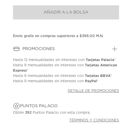
puntuación.
Enlace
AÑADIR A LA BOLSA
en
la
misma
página.
Envío gratis en compras superiores a $399.00 M.N.
PROMOCIONES
Tarjetas Palacio
Hasta
12 mensualidades
sin intereses con
*
Tarjetas American
Hasta
9 mensualidades
sin intereses con
Express
*
Tarjetas BBVA
Hasta
9 mensualidades
sin intereses con
*
PayPal
Hasta
9 mensualidades
sin intereses con
*
DETALLE DE PROMOCIONES
PUNTOS PALACIO
Obtén
392
Puntos Palacio con esta compra.
TÉRMINOS Y CONDICIONES