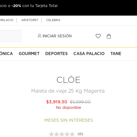
-20%
ocio o
con tu Tarjeta Total
 PALACIO
ARISTOPET
CELEBRA
INICIAR SESIÓN
ÓNICA
GOURMET
DEPORTES
CASA PALACIO
TANE
CLÓE
Maleta de viaje 25 Kg Magenta
$3,919.30
$5,599.00
No disponible
MESES SIN INTERESES
(0)
Sin