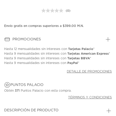
(0)
Sin
puntuación.
Enlace
en
Envío gratis en compras superiores a $399.00 M.N.
la
misma
página.
PROMOCIONES
Tarjetas Palacio
Hasta
12 mensualidades
sin intereses con
*
Tarjetas American Express
Hasta
9 mensualidades
sin intereses con
*
Tarjetas BBVA
Hasta
9 mensualidades
sin intereses con
*
PayPal
Hasta
9 mensualidades
sin intereses con
*
DETALLE DE PROMOCIONES
PUNTOS PALACIO
Obtén
371
Puntos Palacio con esta compra.
TÉRMINOS Y CONDICIONES
DESCRIPCIÓN DE PRODUCTO