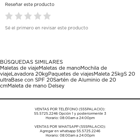
Reseñar este producto
Seleccionar
Seleccionar
Seleccionar
Seleccionar
Seleccionar
Sé el primero en revisar este producto
para
para
para
para
para
calificar
calificar
calificar
calificar
calificar
el
el
el
el
el
artículo
artículo
artículo
artículo
artículo
con
con
con
con
con
1
2
3
4
5
BÚSQUEDAS SIMILARES
estrella
estrellas.
estrellas.
estrellas.
estrellas.
Maletas de viaje
Maletas de mano
Mochila de
Esta
Esta
Esta
Esta
Esta
viaje
Lavadora 20kg
Paquetes de viajes
Maleta 25kg
S 20
acción
acción
acción
acción
acción
ultra
Base con SPF 20
Sartén de Aluminio de 20
abrirá
abrirá
abrirá
abrirá
abrirá
cm
Maleta de mano Delsey
el
el
el
el
el
formulario
formulario
formulario
formulario
formulario
de
de
de
de
de
envío.
envío.
envío.
envío.
envío.
VENTAS POR TELÉFONO (555PALACIO):
55.5725.2246
Opción 1 y posteriormente 3
Horario: 08:00am a 24:00pm
VENTAS POR WHATSAPP (555PALACIO):
Agregar en whatsapp 55.5725.2246
Horario: 08:00am a 24:00pm