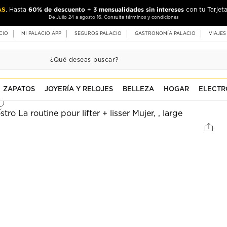
AS
60% de descuento
3 mensualidades sin intereses
. Hasta
+
con tu Tarjeta
De Julio 24 a agosto 16. Consulta términos y condiciones
CIO
MI PALACIO APP
SEGUROS PALACIO
GASTRONOMÍA PALACIO
VIAJES
ZAPATOS
JOYERÍA Y RELOJES
BELLEZA
HOGAR
ELECTR