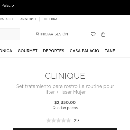
 Palacio
 PALACIO
ARISTOPET
CELEBRA
INICIAR SESIÓN
ÓNICA
GOURMET
DEPORTES
CASA PALACIO
TANE
CLINIQUE
Set tratamiento para rostro La routine pour
lifter + lisser Mujer
$2,350.00
Quedan pocos
(0)
Sin
puntuación.