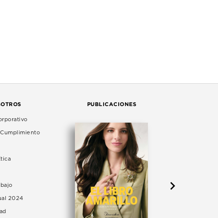
SOTROS
PUBLICACIONES
rporativo
e Cumplimiento
tica
abajo
ual 2024
dad