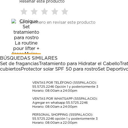
Reseñar este producto
Seleccionar
Seleccionar
Seleccionar
Seleccionar
Seleccionar
Sé el primero en revisar este producto
para
para
para
para
para
calificar
calificar
calificar
calificar
calificar
el
el
el
el
el
artículo
artículo
artículo
artículo
artículo
con
con
con
con
con
1
2
3
4
5
estrella
estrellas.
estrellas.
estrellas.
estrellas.
BÚSQUEDAS SIMILARES
Esta
Esta
Esta
Esta
Esta
Set de fragancias
Tratamiento para Hidratar el Cabello
Tra
acción
acción
acción
acción
acción
cubiertos
Protector solar SPF 50 para rostro
Set Deportiv
abrirá
abrirá
abrirá
abrirá
abrirá
el
el
el
el
el
formulario
formulario
formulario
formulario
formulario
VENTAS POR TELÉFONO (555PALACIO):
55.5725.2246
Opción 1 y posteriormente 3
de
de
de
de
de
Horario: 08:00am a 24:00pm
envío.
envío.
envío.
envío.
envío.
VENTAS POR WHATSAPP (555PALACIO):
Agregar en whatsapp 55.5725.2246
Horario: 08:00am a 24:00pm
PERSONAL SHOPPING (555PALACIO):
55.5725.2246
opción 1 y posteriormente 3
Horario: 08:00am a 22:00pm