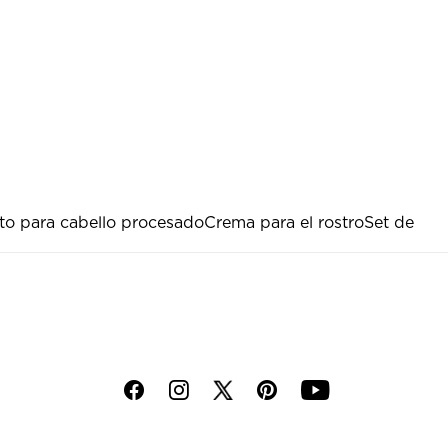
to para cabello procesado
Crema para el rostro
Set de
f
i
p
y