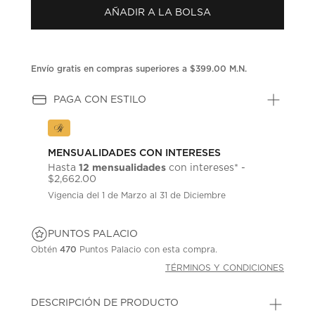
Enlace
AÑADIR A LA BOLSA
en
la
misma
página.
Envío gratis en compras superiores a $399.00 M.N.
PAGA CON ESTILO
MENSUALIDADES CON INTERESES
12 mensualidades
Hasta
con intereses* -
$2,662.00
Vigencia del 1 de Marzo al 31 de Diciembre
PUNTOS PALACIO
Obtén
470
Puntos Palacio con esta compra.
TÉRMINOS Y CONDICIONES
DESCRIPCIÓN DE PRODUCTO