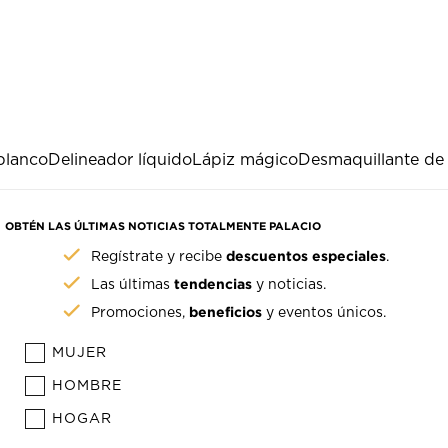
blanco
Delineador líquido
Lápiz mágico
Desmaquillante de 
OBTÉN LAS ÚLTIMAS NOTICIAS TOTALMENTE PALACIO
descuentos especiales
Regístrate y recibe
.
tendencias
Las últimas
y noticias.
beneficios
Promociones,
y eventos únicos.
MUJER
HOMBRE
HOGAR