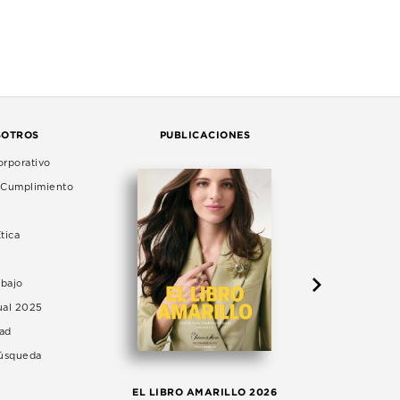
SOTROS
PUBLICACIONES
rporativo
e Cumplimiento
tica
abajo
ual 2025
dad
Búsqueda
LA 
EL LIBRO AMARILLO 2026