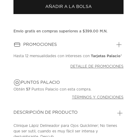
en
la
AÑADIR A LA BOLSA
misma
página.
Envío gratis en compras superiores a $399.00 M.N.
PROMOCIONES
Tarjetas Palacio
Hasta
12 mensualidades
con intereses con
*
DETALLE DE PROMOCIONES
PUNTOS PALACIO
Obtén
57
Puntos Palacio con esta compra.
TÉRMINOS Y CONDICIONES
DESCRIPCIÓN DE PRODUCTO
Clinique Lápiz Delineador para Ojos Quickliner; No tienes
que ser sutil, cuando es muy fácil ser intensa y
deslumbrante. Descub...