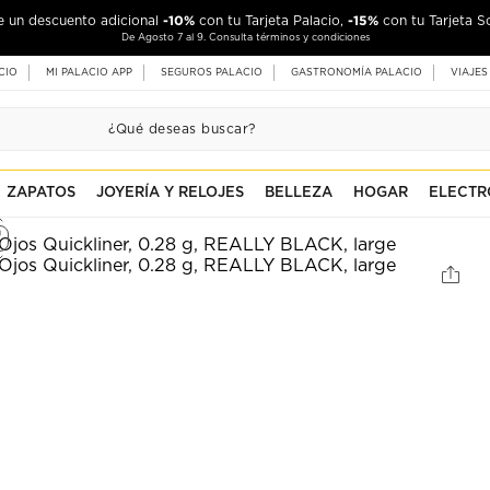
-10%
-15%
de un descuento adicional
con tu Tarjeta Palacio,
con tu Tarjeta S
De Agosto 7 al 9. Consulta términos y condiciones
CIO
MI PALACIO APP
SEGUROS PALACIO
GASTRONOMÍA PALACIO
VIAJES
ZAPATOS
JOYERÍA Y RELOJES
BELLEZA
HOGAR
ELECTR