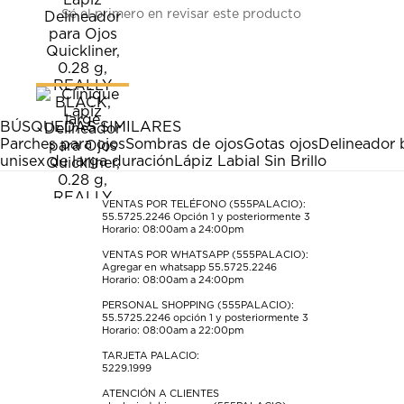
Sé el primero en revisar este producto
para
para
para
para
para
calificar
calificar
calificar
calificar
calificar
el
el
el
el
el
artículo
artículo
artículo
artículo
artículo
con
con
con
con
con
1
2
3
4
5
estrella
estrellas.
estrellas.
estrellas.
estrellas.
BÚSQUEDAS SIMILARES
Esta
Esta
Esta
Esta
Esta
Parches para ojos
Sombras de ojos
Gotas ojos
Delineador 
acción
acción
acción
acción
acción
unisex de larga duración
Lápiz Labial Sin Brillo
abrirá
abrirá
abrirá
abrirá
abrirá
el
el
el
el
el
formulario
formulario
formulario
formulario
formulario
VENTAS POR TELÉFONO (555PALACIO):
55.5725.2246
Opción 1 y posteriormente 3
de
de
de
de
de
Horario: 08:00am a 24:00pm
envío.
envío.
envío.
envío.
envío.
VENTAS POR WHATSAPP (555PALACIO):
Agregar en whatsapp 55.5725.2246
Horario: 08:00am a 24:00pm
PERSONAL SHOPPING (555PALACIO):
55.5725.2246
opción 1 y posteriormente 3
Horario: 08:00am a 22:00pm
TARJETA PALACIO:
5229.1999
ATENCIÓN A CLIENTES