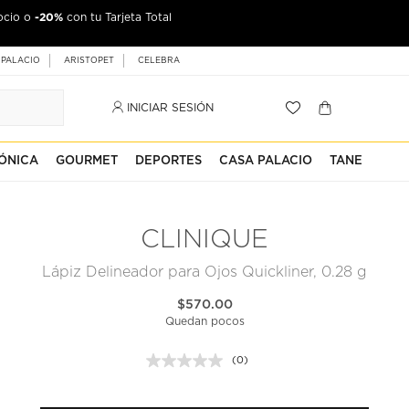
-20%
ocio o
con tu Tarjeta Total
 PALACIO
ARISTOPET
CELEBRA
INICIAR SESIÓN
ÓNICA
GOURMET
DEPORTES
CASA PALACIO
TANE
CLINIQUE
Lápiz Delineador para Ojos Quickliner, 0.28 g
$570.00
Quedan pocos
(0)
Sin
puntuación.
Enlace