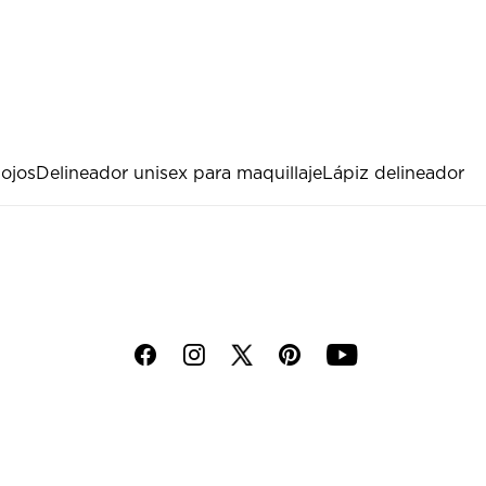
ojos
Delineador unisex para maquillaje
Lápiz delineador
f
i
p
y