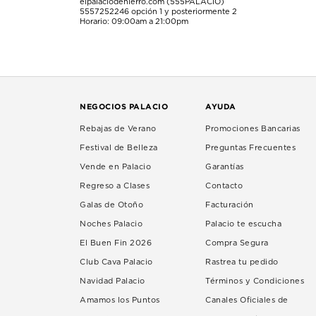
elpalaciodehierro.com (555PALACIO)
5557252246
opción 1 y posteriormente 2
Horario: 09:00am a 21:00pm
NEGOCIOS PALACIO
AYUDA
Rebajas de Verano
Promociones Bancarias
Festival de Belleza
Preguntas Frecuentes
Vende en Palacio
Garantías
Regreso a Clases
Contacto
Galas de Otoño
Facturación
Noches Palacio
Palacio te escucha
El Buen Fin 2026
Compra Segura
Club Cava Palacio
Rastrea tu pedido
Navidad Palacio
Términos y Condiciones
Amamos los Puntos
Canales Oficiales de