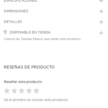
ESPECIFICACIONES
DIMENSIONES
DETALLES
DISPONIBLE EN TIENDA
Conoce las Tiendas Palacio que tienen este producto.
RESEÑAS DE PRODUCTO
Reseñar este producto
Seleccionar
Seleccionar
Seleccionar
Seleccionar
Seleccionar
Sé el primero en revisar este producto
para
para
para
para
para
calificar
calificar
calificar
calificar
calificar