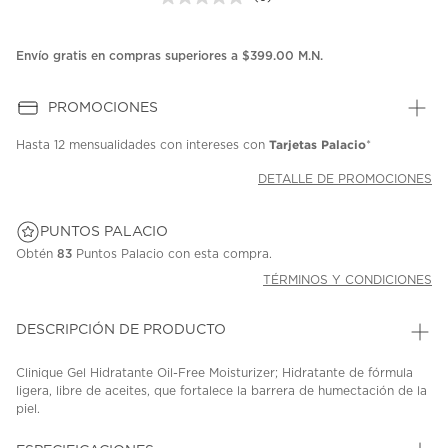
Sin
puntuación.
Enlace
en
Envío gratis en compras superiores a $399.00 M.N.
la
misma
página.
PROMOCIONES
Tarjetas Palacio
Hasta
12 mensualidades
con intereses con
*
DETALLE DE PROMOCIONES
PUNTOS PALACIO
Obtén
83
Puntos Palacio con esta compra.
TÉRMINOS Y CONDICIONES
DESCRIPCIÓN DE PRODUCTO
Clinique Gel Hidratante Oil-Free Moisturizer; Hidratante de fórmula
ligera, libre de aceites, que fortalece la barrera de humectación de la
piel.
SKU: 42032570
MODEL: 192333116203