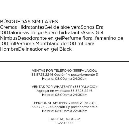
el
el
el
el
el
artículo
artículo
artículo
artículo
artículo
con
con
con
con
con
1
2
3
4
5
BÚSQUEDAS SIMILARES
estrella
estrellas.
estrellas.
estrellas.
estrellas.
Cremas Hidratantes
Gel de aloe vera
Sonos Era
Esta
Esta
Esta
Esta
Esta
100
Taloneras de gel
Suero hidratante
Asics Gel
acción
acción
acción
acción
acción
Nimbus
Desodorante en gel
Perfume floral femenino de
abrirá
abrirá
abrirá
abrirá
abrirá
100 ml
Perfume Montblanc de 100 ml para
el
el
el
el
el
Hombre
Delineador en gel Black
formulario
formulario
formulario
formulario
formulario
de
de
de
de
de
envío.
envío.
envío.
envío.
envío.
VENTAS POR TELÉFONO (555PALACIO):
55.5725.2246
Opción 1 y posteriormente 3
Horario: 08:00am a 24:00pm
VENTAS POR WHATSAPP (555PALACIO):
Agregar en whatsapp 55.5725.2246
Horario: 08:00am a 24:00pm
PERSONAL SHOPPING (555PALACIO):
55.5725.2246
opción 1 y posteriormente 3
Horario: 08:00am a 22:00pm
TARJETA PALACIO:
5229.1999