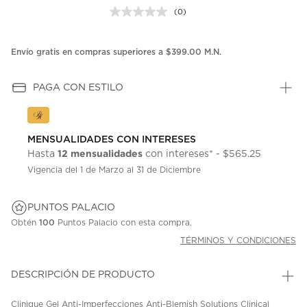
(0)
Sin
puntuación.
Enlace
en
Envío gratis en compras superiores a $399.00 M.N.
la
misma
página.
PAGA CON ESTILO
MENSUALIDADES CON INTERESES
12 mensualidades
Hasta
con intereses* - $565.25
Vigencia del 1 de Marzo al 31 de Diciembre
PUNTOS PALACIO
Obtén
100
Puntos Palacio con esta compra.
TÉRMINOS Y CONDICIONES
DESCRIPCIÓN DE PRODUCTO
Clinique Gel Anti-Imperfecciones Anti-Blemish Solutions Clinical