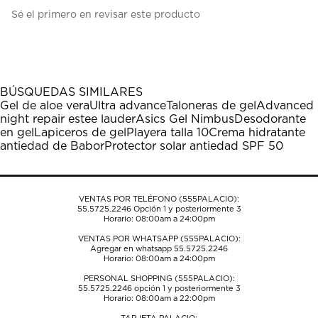
Seleccionar
Seleccionar
Seleccionar
Seleccionar
Seleccionar
Sé el primero en revisar este producto
para
para
para
para
para
calificar
calificar
calificar
calificar
calificar
el
el
el
el
el
artículo
artículo
artículo
artículo
artículo
con
con
con
con
con
1
2
3
4
5
BÚSQUEDAS SIMILARES
estrella
estrellas.
estrellas.
estrellas.
estrellas.
Gel de aloe vera
Ultra advance
Taloneras de gel
Advanced
Esta
Esta
Esta
Esta
Esta
night repair estee lauder
Asics Gel Nimbus
Desodorante
acción
acción
acción
acción
acción
en gel
Lapiceros de gel
Playera talla 10
Crema hidratante
abrirá
abrirá
abrirá
abrirá
abrirá
antiedad de Babor
Protector solar antiedad SPF 50
el
el
el
el
el
formulario
formulario
formulario
formulario
formulario
de
de
de
de
de
envío.
envío.
envío.
envío.
envío.
VENTAS POR TELÉFONO (555PALACIO):
55.5725.2246
Opción 1 y posteriormente 3
Horario: 08:00am a 24:00pm
VENTAS POR WHATSAPP (555PALACIO):
Agregar en whatsapp 55.5725.2246
Horario: 08:00am a 24:00pm
PERSONAL SHOPPING (555PALACIO):
55.5725.2246
opción 1 y posteriormente 3
Horario: 08:00am a 22:00pm