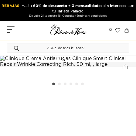
Ir
Ir
REBAJAS
60% de descuento
3 mensualidades sin intereses
. Hasta
+
con
al
al
tu Tarjeta Palacio
contenido
contenido
De Julio 24 a agosto 16. Consulta términos y condiciones
principal
de
pie
MIS
de
PEDIDOS
página
FAVORITOS
PERFIL
DIRECCIONES
MÉTODOS
DE PAGO
CERRAR
SESIÓN