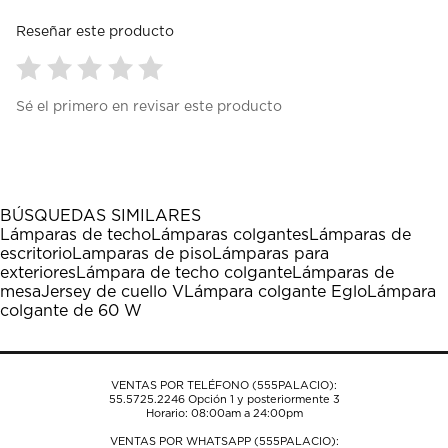
Reseñar este producto
Seleccionar
Seleccionar
Seleccionar
Seleccionar
Seleccionar
Sé el primero en revisar este producto
para
para
para
para
para
calificar
calificar
calificar
calificar
calificar
el
el
el
el
el
artículo
artículo
artículo
artículo
artículo
con
con
con
con
con
1
2
3
4
5
BÚSQUEDAS SIMILARES
estrella
estrellas.
estrellas.
estrellas.
estrellas.
Lámparas de techo
Lámparas colgantes
Lámparas de
Esta
Esta
Esta
Esta
Esta
escritorio
Lamparas de piso
Lámparas para
acción
acción
acción
acción
acción
exteriores
Lámpara de techo colgante
Lámparas de
abrirá
abrirá
abrirá
abrirá
abrirá
mesa
Jersey de cuello V
Lámpara colgante Eglo
Lámpara
el
el
el
el
el
colgante de 60 W
formulario
formulario
formulario
formulario
formulario
de
de
de
de
de
envío.
envío.
envío.
envío.
envío.
VENTAS POR TELÉFONO (555PALACIO):
55.5725.2246
Opción 1 y posteriormente 3
Horario: 08:00am a 24:00pm
VENTAS POR WHATSAPP (555PALACIO):