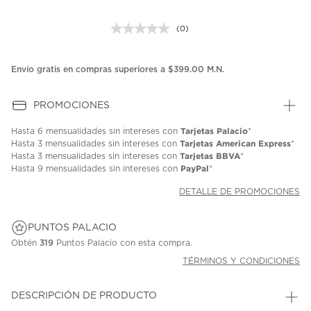
(0)
Sin
puntuación.
Enlace
en
Envío gratis en compras superiores a $399.00 M.N.
la
misma
página.
PROMOCIONES
Tarjetas Palacio
Hasta
6 mensualidades
sin intereses con
*
Tarjetas American Express
Hasta
3 mensualidades
sin intereses con
*
Tarjetas BBVA
Hasta
3 mensualidades
sin intereses con
*
PayPal
Hasta
9 mensualidades
sin intereses con
*
DETALLE DE PROMOCIONES
PUNTOS PALACIO
Obtén
319
Puntos Palacio con esta compra.
TÉRMINOS Y CONDICIONES
DESCRIPCIÓN DE PRODUCTO