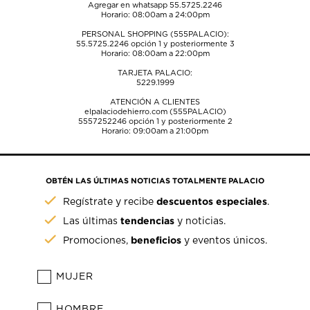
Agregar en whatsapp 55.5725.2246
Horario: 08:00am a 24:00pm
PERSONAL SHOPPING (555PALACIO):
55.5725.2246
opción 1 y posteriormente 3
Horario: 08:00am a 22:00pm
TARJETA PALACIO:
5229.1999
ATENCIÓN A CLIENTES
elpalaciodehierro.com (555PALACIO)
5557252246
opción 1 y posteriormente 2
Horario: 09:00am a 21:00pm
OBTÉN LAS ÚLTIMAS NOTICIAS TOTALMENTE PALACIO
descuentos especiales
Regístrate y recibe
.
tendencias
Las últimas
y noticias.
beneficios
Promociones,
y eventos únicos.
MUJER
HOMBRE