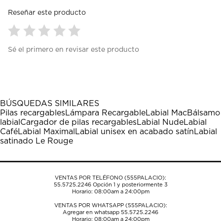
Reseñar este producto
Seleccionar
Seleccionar
Seleccionar
Seleccionar
Seleccionar
Sé el primero en revisar este producto
para
para
para
para
para
calificar
calificar
calificar
calificar
calificar
el
el
el
el
el
artículo
artículo
artículo
artículo
artículo
con
con
con
con
con
1
2
3
4
5
BÚSQUEDAS SIMILARES
estrella
estrellas.
estrellas.
estrellas.
estrellas.
Pilas recargables
Lámpara Recargable
Labial Mac
Bálsamo
Esta
Esta
Esta
Esta
Esta
labial
Cargador de pilas recargables
Labial Nude
Labial
acción
acción
acción
acción
acción
Café
Labial Maximal
Labial unisex en acabado satín
Labial
abrirá
abrirá
abrirá
abrirá
abrirá
satinado Le Rouge
el
el
el
el
el
formulario
formulario
formulario
formulario
formulario
de
de
de
de
de
envío.
envío.
envío.
envío.
envío.
VENTAS POR TELÉFONO (555PALACIO):
55.5725.2246
Opción 1 y posteriormente 3
Horario: 08:00am a 24:00pm
VENTAS POR WHATSAPP (555PALACIO):
Agregar en whatsapp 55.5725.2246
Horario: 08:00am a 24:00pm