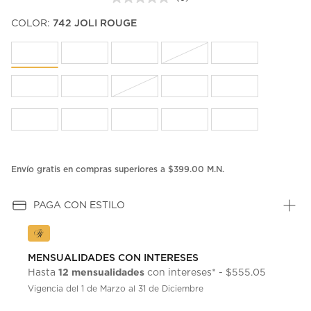
Sin
puntuación.
COLOR:
742 JOLI ROUGE
Enlace
en
la
misma
página.
Envío gratis en compras superiores a $399.00 M.N.
PAGA CON ESTILO
MENSUALIDADES CON INTERESES
12 mensualidades
Hasta
con intereses* - $555.05
Vigencia del 1 de Marzo al 31 de Diciembre