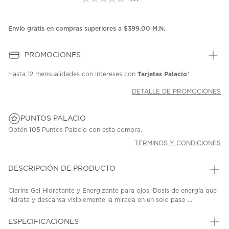
Sin
puntuación.
Enlace
en
Envío gratis en compras superiores a $399.00 M.N.
la
misma
página.
PROMOCIONES
Tarjetas Palacio
Hasta
12 mensualidades
con intereses con
*
DETALLE DE PROMOCIONES
PUNTOS PALACIO
Obtén
105
Puntos Palacio con esta compra.
TÉRMINOS Y CONDICIONES
DESCRIPCIÓN DE PRODUCTO
Clarins Gel Hidratante y Energizante para ojos; Dosis de energía que
hidrata y descansa visiblemente la mirada en un solo paso ...
ESPECIFICACIONES