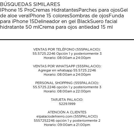
1
2
3
4
5
BÚSQUEDAS SIMILARES
estrella
estrellas.
estrellas.
estrellas.
estrellas.
IPhone 15 Pro
Cremas Hidratantes
Parches para ojos
Gel
Esta
Esta
Esta
Esta
Esta
de aloe vera
IPhone 15 colores
Sombras de ojos
Funda
acción
acción
acción
acción
acción
para iPhone 15
Delineador en gel Black
Suero facial
abrirá
abrirá
abrirá
abrirá
abrirá
hidratante 50 ml
Crema para ojos antiedad 15 ml
el
el
el
el
el
formulario
formulario
formulario
formulario
formulario
de
de
de
de
de
envío.
envío.
envío.
envío.
envío.
VENTAS POR TELÉFONO (555PALACIO):
55.5725.2246
Opción 1 y posteriormente 3
Horario: 08:00am a 24:00pm
VENTAS POR WHATSAPP (555PALACIO):
Agregar en whatsapp 55.5725.2246
Horario: 08:00am a 24:00pm
PERSONAL SHOPPING (555PALACIO):
55.5725.2246
opción 1 y posteriormente 3
Horario: 08:00am a 22:00pm
TARJETA PALACIO:
5229.1999
ATENCIÓN A CLIENTES
elpalaciodehierro.com (555PALACIO)
5557252246
opción 1 y posteriormente 2
Horario: 09:00am a 21:00pm