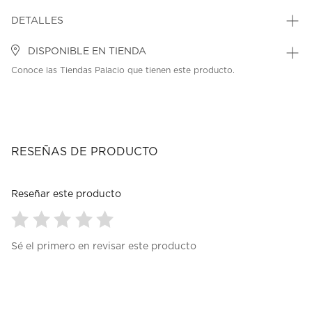
DETALLES
DISPONIBLE EN TIENDA
Conoce las Tiendas Palacio que tienen este producto.
RESEÑAS DE PRODUCTO
Reseñar este producto
Seleccionar
Seleccionar
Seleccionar
Seleccionar
Seleccionar
Sé el primero en revisar este producto
para
para
para
para
para
calificar
calificar
calificar
calificar
calificar
el
el
el
el
el
artículo
artículo
artículo
artículo
artículo
con
con
con
con
con