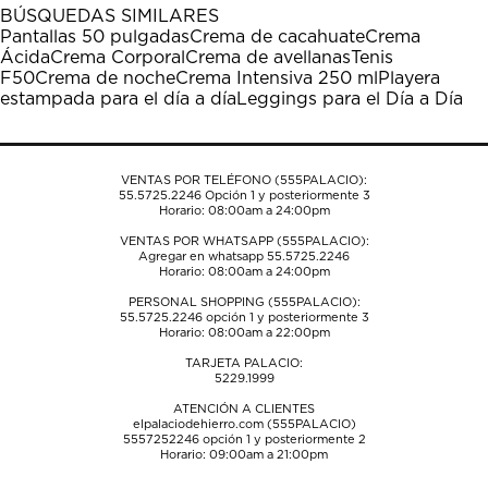
1
2
3
4
5
BÚSQUEDAS SIMILARES
estrella
estrellas.
estrellas.
estrellas.
estrellas.
Pantallas 50 pulgadas
Crema de cacahuate
Crema
Esta
Esta
Esta
Esta
Esta
Ácida
Crema Corporal
Crema de avellanas
Tenis
acción
acción
acción
acción
acción
F50
Crema de noche
Crema Intensiva 250 ml
Playera
abrirá
abrirá
abrirá
abrirá
abrirá
estampada para el día a día
Leggings para el Día a Día
el
el
el
el
el
formulario
formulario
formulario
formulario
formulario
de
de
de
de
de
envío.
envío.
envío.
envío.
envío.
VENTAS POR TELÉFONO (555PALACIO):
55.5725.2246
Opción 1 y posteriormente 3
Horario: 08:00am a 24:00pm
VENTAS POR WHATSAPP (555PALACIO):
Agregar en whatsapp 55.5725.2246
Horario: 08:00am a 24:00pm
PERSONAL SHOPPING (555PALACIO):
55.5725.2246
opción 1 y posteriormente 3
Horario: 08:00am a 22:00pm
TARJETA PALACIO:
5229.1999
ATENCIÓN A CLIENTES
elpalaciodehierro.com (555PALACIO)
5557252246
opción 1 y posteriormente 2
Horario: 09:00am a 21:00pm