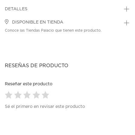
DETALLES
DISPONIBLE EN TIENDA
Conoce las Tiendas Palacio que tienen este producto.
RESEÑAS DE PRODUCTO
Reseñar este producto
Seleccionar
Seleccionar
Seleccionar
Seleccionar
Seleccionar
Sé el primero en revisar este producto
para
para
para
para
para
calificar
calificar
calificar
calificar
calificar
el
el
el
el
el
artículo
artículo
artículo
artículo
artículo
con
con
con
con
con