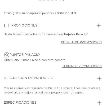
Sin
puntuación.
Enlace
en
Envío gratis en compras superiores a $399.00 M.N.
la
misma
página.
PROMOCIONES
Tarjetas Palacio
Hasta
12 mensualidades
con intereses con
*
DETALLE DE PROMOCIONES
PUNTOS PALACIO
Obtén
295
Puntos Palacio con esta compra.
TÉRMINOS Y CONDICIONES
DESCRIPCIÓN DE PRODUCTO
Clarins Crema Revitalizante de Día Nutri Lumiere; línea que revitaliza,
re-texturiza y mejora la piel para proporcionar un aspe...
ESPECIFICACIONES