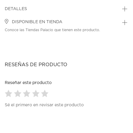
DETALLES
DISPONIBLE EN TIENDA
Conoce las Tiendas Palacio que tienen este producto.
RESEÑAS DE PRODUCTO
Reseñar este producto
Seleccionar
Seleccionar
Seleccionar
Seleccionar
Seleccionar
Sé el primero en revisar este producto
para
para
para
para
para
calificar
calificar
calificar
calificar
calificar
el
el
el
el
el
artículo
artículo
artículo
artículo
artículo
con
con
con
con
con