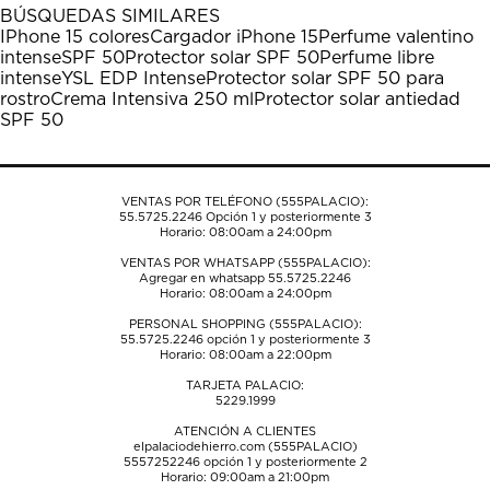
1
2
3
4
5
BÚSQUEDAS SIMILARES
estrella
estrellas.
estrellas.
estrellas.
estrellas.
IPhone 15 colores
Cargador iPhone 15
Perfume valentino
Esta
Esta
Esta
Esta
Esta
intense
SPF 50
Protector solar SPF 50
Perfume libre
acción
acción
acción
acción
acción
intense
YSL EDP Intense
Protector solar SPF 50 para
abrirá
abrirá
abrirá
abrirá
abrirá
rostro
Crema Intensiva 250 ml
Protector solar antiedad
el
el
el
el
el
SPF 50
formulario
formulario
formulario
formulario
formulario
de
de
de
de
de
envío.
envío.
envío.
envío.
envío.
VENTAS POR TELÉFONO (555PALACIO):
55.5725.2246
Opción 1 y posteriormente 3
Horario: 08:00am a 24:00pm
VENTAS POR WHATSAPP (555PALACIO):
Agregar en whatsapp 55.5725.2246
Horario: 08:00am a 24:00pm
PERSONAL SHOPPING (555PALACIO):
55.5725.2246
opción 1 y posteriormente 3
Horario: 08:00am a 22:00pm
TARJETA PALACIO:
5229.1999
ATENCIÓN A CLIENTES
elpalaciodehierro.com (555PALACIO)
5557252246
opción 1 y posteriormente 2
Horario: 09:00am a 21:00pm