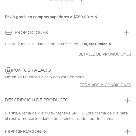
Sin
puntuación.
Enlace
en
Envío gratis en compras superiores a $399.00 M.N.
la
misma
página.
PROMOCIONES
Tarjetas Palacio
Hasta
12 mensualidades
con intereses con
*
DETALLE DE PROMOCIONES
PUNTOS PALACIO
Obtén
259
Puntos Palacio con esta compra.
TÉRMINOS Y CONDICIONES
DESCRIPCIÓN DE PRODUCTO
Clarins, Crema de día Multi-Intensiva SPF 15; Esta crema de día para
el rostro reduce los daños de la piel causados por los cam...
ESPECIFICACIONES