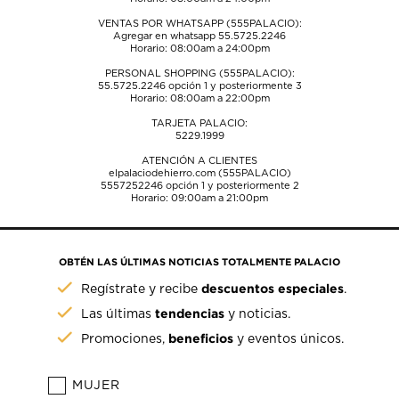
VENTAS POR WHATSAPP (555PALACIO):
Agregar en whatsapp 55.5725.2246
Horario: 08:00am a 24:00pm
PERSONAL SHOPPING (555PALACIO):
55.5725.2246
opción 1 y posteriormente 3
Horario: 08:00am a 22:00pm
TARJETA PALACIO:
5229.1999
ATENCIÓN A CLIENTES
elpalaciodehierro.com (555PALACIO)
5557252246
opción 1 y posteriormente 2
Horario: 09:00am a 21:00pm
OBTÉN LAS ÚLTIMAS NOTICIAS TOTALMENTE PALACIO
descuentos especiales
Regístrate y recibe
.
tendencias
Las últimas
y noticias.
beneficios
Promociones,
y eventos únicos.
MUJER