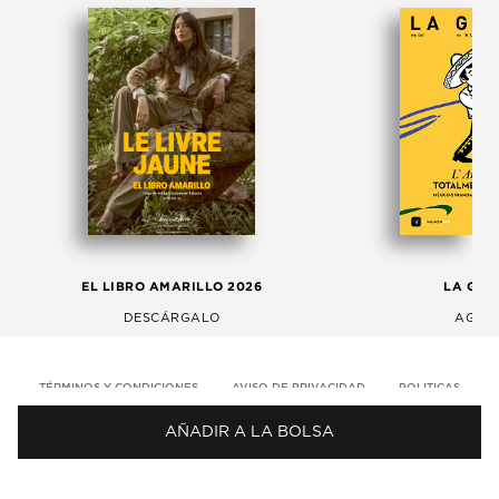
EL LIBRO AMARILLO 2026
LA GAC
DESCÁRGALO
AGOS
TÉRMINOS Y CONDICIONES
AVISO DE PRIVACIDAD
POLITICAS
AÑADIR A LA BOLSA