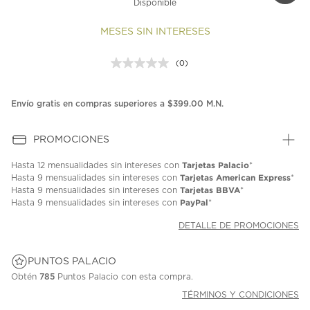
Disponible
MESES SIN INTERESES
(0)
Sin
puntuación.
Enlace
en
Envío gratis en compras superiores a $399.00 M.N.
la
misma
página.
PROMOCIONES
Tarjetas Palacio
Hasta
12 mensualidades
sin intereses con
*
Tarjetas American Express
Hasta
9 mensualidades
sin intereses con
*
Tarjetas BBVA
Hasta
9 mensualidades
sin intereses con
*
PayPal
Hasta
9 mensualidades
sin intereses con
*
DETALLE DE PROMOCIONES
PUNTOS PALACIO
Obtén
785
Puntos Palacio con esta compra.
TÉRMINOS Y CONDICIONES