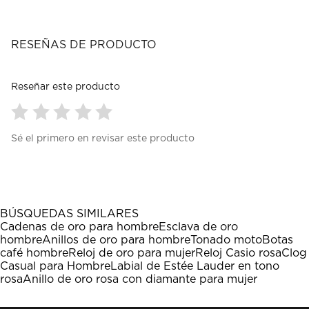
RESEÑAS DE PRODUCTO
Reseñar este producto
Seleccionar
Seleccionar
Seleccionar
Seleccionar
Seleccionar
Sé el primero en revisar este producto
para
para
para
para
para
calificar
calificar
calificar
calificar
calificar
el
el
el
el
el
artículo
artículo
artículo
artículo
artículo
con
con
con
con
con
1
2
3
4
5
BÚSQUEDAS SIMILARES
estrella
estrellas.
estrellas.
estrellas.
estrellas.
Cadenas de oro para hombre
Esclava de oro
Esta
Esta
Esta
Esta
Esta
hombre
Anillos de oro para hombre
Tonado moto
Botas
acción
acción
acción
acción
acción
café hombre
Reloj de oro para mujer
Reloj Casio rosa
Clog
abrirá
abrirá
abrirá
abrirá
abrirá
Casual para Hombre
Labial de Estée Lauder en tono
el
el
el
el
el
rosa
Anillo de oro rosa con diamante para mujer
formulario
formulario
formulario
formulario
formulario
de
de
de
de
de