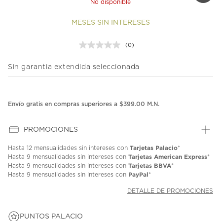
No disponible
MESES SIN INTERESES
(0)
Sin
puntuación.
Enlace
Sin garantia extendida seleccionada
en
la
misma
página.
Envío gratis en compras superiores a $399.00 M.N.
PROMOCIONES
Tarjetas Palacio
Hasta
12 mensualidades
sin intereses con
*
Tarjetas American Express
Hasta
9 mensualidades
sin intereses con
*
Tarjetas BBVA
Hasta
9 mensualidades
sin intereses con
*
PayPal
Hasta
9 mensualidades
sin intereses con
*
DETALLE DE PROMOCIONES
PUNTOS PALACIO