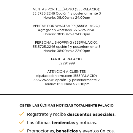
envío.
envío.
envío.
envío.
envío.
VENTAS POR TELÉFONO (555PALACIO):
55.5725.2246
Opción 1 y posteriormente 3
Horario: 08:00am a 24:00pm
VENTAS POR WHATSAPP (555PALACIO):
Agregar en whatsapp 55.5725.2246
Horario: 08:00am a 24:00pm
PERSONAL SHOPPING (555PALACIO):
55.5725.2246
opción 1 y posteriormente 3
Horario: 08:00am a 22:00pm
TARJETA PALACIO:
5229.1999
ATENCIÓN A CLIENTES
elpalaciodehierro.com (555PALACIO)
5557252246
opción 1 y posteriormente 2
Horario: 09:00am a 21:00pm
OBTÉN LAS ÚLTIMAS NOTICIAS TOTALMENTE PALACIO
descuentos especiales
Regístrate y recibe
.
tendencias
Las últimas
y noticias.
beneficios
Promociones,
y eventos únicos.