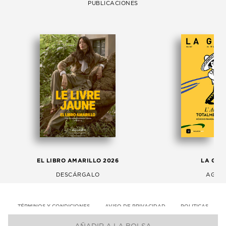
PUBLICACIONES
EL LIBRO AMARILLO 2026
LA GAC
DESCÁRGALO
AGOS
TÉRMINOS Y CONDICIONES
AVISO DE PRIVACIDAD
POLITICAS