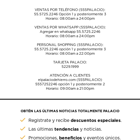
envío.
envío.
envío.
envío.
envío.
VENTAS POR TELÉFONO (555PALACIO):
55.5725.2246
Opción 1 y posteriormente 3
Horario: 08:00am a 24:00pm
VENTAS POR WHATSAPP (555PALACIO):
Agregar en whatsapp 55.5725.2246
Horario: 08:00am a 24:00pm
PERSONAL SHOPPING (555PALACIO):
55.5725.2246
opción 1 y posteriormente 3
Horario: 08:00am a 22:00pm
TARJETA PALACIO:
5229.1999
ATENCIÓN A CLIENTES
elpalaciodehierro.com (555PALACIO)
5557252246
opción 1 y posteriormente 2
Horario: 09:00am a 21:00pm
OBTÉN LAS ÚLTIMAS NOTICIAS TOTALMENTE PALACIO
descuentos especiales
Regístrate y recibe
.
tendencias
Las últimas
y noticias.
beneficios
Promociones,
y eventos únicos.