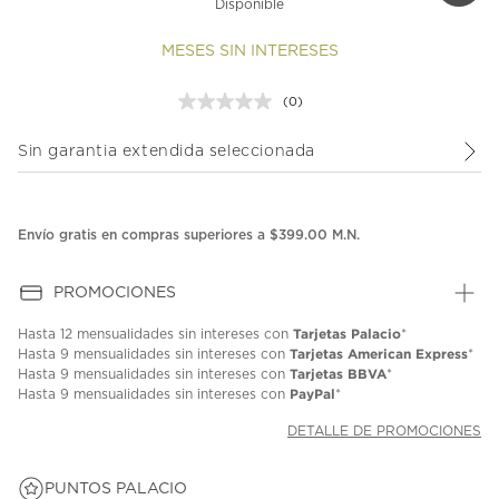
Disponible
MESES SIN INTERESES
(0)
Sin
puntuación.
Enlace
Sin garantia extendida seleccionada
en
la
misma
página.
Envío gratis en compras superiores a $399.00 M.N.
PROMOCIONES
Tarjetas Palacio
Hasta
12 mensualidades
sin intereses con
*
Tarjetas American Express
Hasta
9 mensualidades
sin intereses con
*
Tarjetas BBVA
Hasta
9 mensualidades
sin intereses con
*
PayPal
Hasta
9 mensualidades
sin intereses con
*
DETALLE DE PROMOCIONES
PUNTOS PALACIO