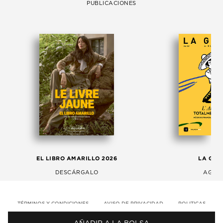
PUBLICACIONES
EL LIBRO AMARILLO 2026
LA GAC
DESCÁRGALO
AGOS
TÉRMINOS Y CONDICIONES
AVISO DE PRIVACIDAD
POLITICAS