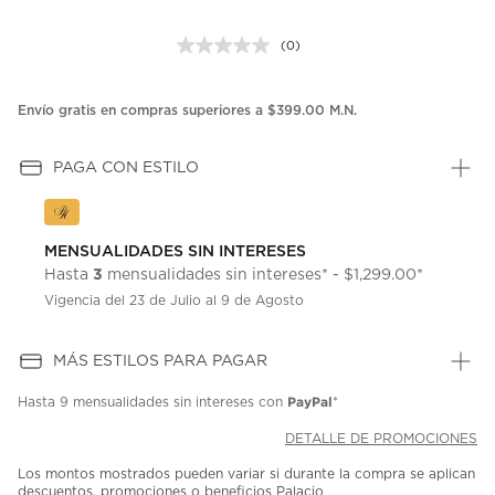
(0)
Sin
puntuación.
Enlace
en
Envío gratis en compras superiores a $399.00 M.N.
la
misma
página.
PAGA CON ESTILO
MENSUALIDADES SIN INTERESES
3
Hasta
mensualidades sin intereses* - $1,299.00*
Vigencia del 23 de Julio al 9 de Agosto
MÁS ESTILOS PARA PAGAR
PayPal
Hasta
9 mensualidades
sin intereses con
*
DETALLE DE PROMOCIONES
Los montos mostrados pueden variar si durante la compra se aplican
descuentos, promociones o beneficios Palacio