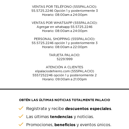
envío.
envío.
envío.
envío.
envío.
VENTAS POR TELÉFONO (555PALACIO):
55.5725.2246
Opción 1 y posteriormente 3
Horario: 08:00am a 24:00pm
VENTAS POR WHATSAPP (555PALACIO):
Agregar en whatsapp 55.5725.2246
Horario: 08:00am a 24:00pm
PERSONAL SHOPPING (555PALACIO):
55.5725.2246
opción 1 y posteriormente 3
Horario: 08:00am a 22:00pm
TARJETA PALACIO:
5229.1999
ATENCIÓN A CLIENTES
elpalaciodehierro.com (555PALACIO)
5557252246
opción 1 y posteriormente 2
Horario: 09:00am a 21:00pm
OBTÉN LAS ÚLTIMAS NOTICIAS TOTALMENTE PALACIO
descuentos especiales
Regístrate y recibe
.
tendencias
Las últimas
y noticias.
beneficios
Promociones,
y eventos únicos.