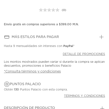
(0)
Sin
puntuación.
Enlace
en
Envío gratis en compras superiores a $399.00 M.N.
la
misma
página.
MÁS ESTILOS PARA PAGAR
PayPal
Hasta
9 mensualidades
sin intereses con
*
DETALLE DE PROMOCIONES
Los montos mostrados pueden variar si durante la compra se aplican
descuentos, promociones o beneficios Palacio
*Consulta términos y condiciones
PUNTOS PALACIO
Obtén
130
Puntos Palacio con esta compra.
TÉRMINOS Y CONDICIONES
DESCRIPCIÓN DE PRODUCTO