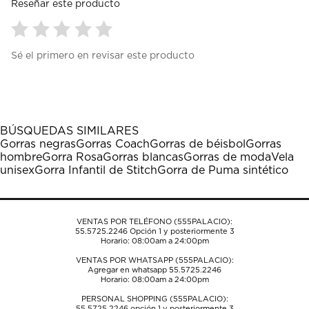
Reseñar este producto
Seleccionar
Seleccionar
Seleccionar
Seleccionar
Seleccionar
Sé el primero en revisar este producto
para
para
para
para
para
calificar
calificar
calificar
calificar
calificar
el
el
el
el
el
artículo
artículo
artículo
artículo
artículo
con
con
con
con
con
1
2
3
4
5
BÚSQUEDAS SIMILARES
estrella
estrellas.
estrellas.
estrellas.
estrellas.
Gorras negras
Gorras Coach
Gorras de béisbol
Gorras
Esta
Esta
Esta
Esta
Esta
hombre
Gorra Rosa
Gorras blancas
Gorras de moda
Vela
acción
acción
acción
acción
acción
unisex
Gorra Infantil de Stitch
Gorra de Puma sintético
abrirá
abrirá
abrirá
abrirá
abrirá
el
el
el
el
el
formulario
formulario
formulario
formulario
formulario
de
de
de
de
de
VENTAS POR TELÉFONO (555PALACIO):
envío.
envío.
envío.
envío.
envío.
55.5725.2246
Opción 1 y posteriormente 3
Horario: 08:00am a 24:00pm
VENTAS POR WHATSAPP (555PALACIO):
Agregar en whatsapp 55.5725.2246
Horario: 08:00am a 24:00pm
PERSONAL SHOPPING (555PALACIO):
55.5725.2246
opción 1 y posteriormente 3