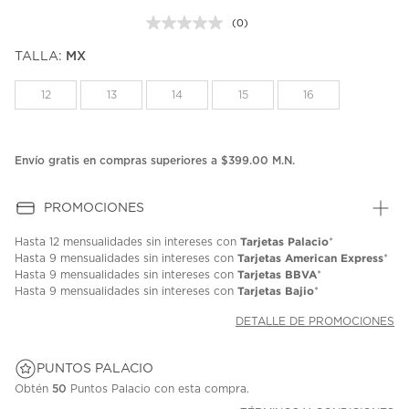
(0)
Sin
puntuación.
TALLA:
MX
Enlace
en
la
12
13
14
15
16
misma
página.
Envío gratis en compras superiores a $399.00 M.N.
PROMOCIONES
Tarjetas Palacio
Hasta
12 mensualidades
sin intereses con
*
Tarjetas American Express
Hasta
9 mensualidades
sin intereses con
*
Tarjetas BBVA
Hasta
9 mensualidades
sin intereses con
*
Tarjetas Bajio
Hasta
9 mensualidades
sin intereses con
*
DETALLE DE PROMOCIONES
PUNTOS PALACIO
Obtén
50
Puntos Palacio con esta compra.