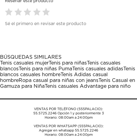
Reseñar este producto
Seleccionar
Seleccionar
Seleccionar
Seleccionar
Seleccionar
Sé el primero en revisar este producto
para
para
para
para
para
calificar
calificar
calificar
calificar
calificar
el
el
el
el
el
artículo
artículo
artículo
artículo
artículo
con
con
con
con
con
1
2
3
4
5
BÚSQUEDAS SIMILARES
estrella
estrellas.
estrellas.
estrellas.
estrellas.
Tenis casuales mujer
Tenis para niñas
Tenis casuales
Esta
Esta
Esta
Esta
Esta
blancos
Tenis para niñas Puma
Tenis casuales adidas
Tenis
acción
acción
acción
acción
acción
blancos casuales hombre
Tenis Adidas casual
abrirá
abrirá
abrirá
abrirá
abrirá
hombre
Ropa casual para niñas con jeans
Tenis Casual en
el
el
el
el
el
Gamuza para Niña
Tenis casuales Advantage para niño
formulario
formulario
formulario
formulario
formulario
de
de
de
de
de
envío.
envío.
envío.
envío.
envío.
VENTAS POR TELÉFONO (555PALACIO):
55.5725.2246
Opción 1 y posteriormente 3
Horario: 08:00am a 24:00pm
VENTAS POR WHATSAPP (555PALACIO):
Agregar en whatsapp 55.5725.2246
Horario: 08:00am a 24:00pm