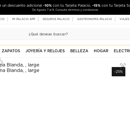
-10%
-15%
de un descuento adicional
con tu Tarjeta Palacio,
con tu Tarjeta S
De Agosto 7 al 9. Consulta términos y condiciones
CIO
MI PALACIO APP
SEGUROS PALACIO
GASTRONOMÍA PALACIO
VIAJES
ZAPATOS
JOYERÍA Y RELOJES
BELLEZA
HOGAR
ELECTR
-25%