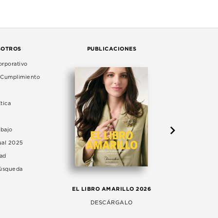
SOTROS
PUBLICACIONES
rporativo
e Cumplimiento
tica
abajo
ual 2025
dad
Búsqueda
LA 
EL LIBRO AMARILLO 2026
AG
DESCÁRGALO