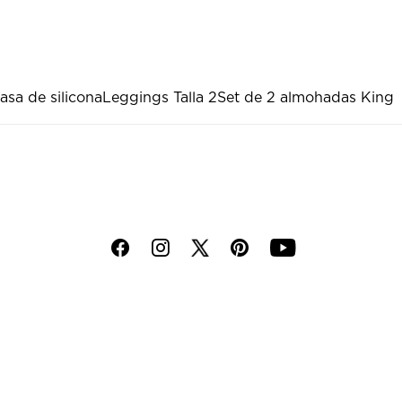
asa de silicona
Leggings Talla 2
Set de 2 almohadas King
f
i
p
y