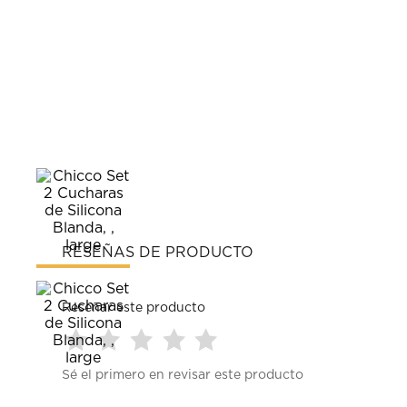
RESEÑAS DE PRODUCTO
Reseñar este producto
Seleccionar
Seleccionar
Seleccionar
Seleccionar
Seleccionar
Sé el primero en revisar este producto
para
para
para
para
para
calificar
calificar
calificar
calificar
calificar