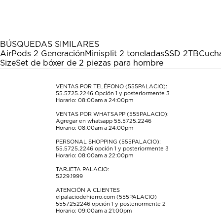
el
el
el
el
el
artículo
artículo
artículo
artículo
artículo
con
con
con
con
con
1
2
3
4
5
estrella
estrellas.
estrellas.
estrellas.
estrellas.
BÚSQUEDAS SIMILARES
Esta
Esta
Esta
Esta
Esta
AirPods 2 Generación
Minisplit 2 toneladas
SSD 2TB
Cucha
acción
acción
acción
acción
acción
Size
Set de bóxer de 2 piezas para hombre
abrirá
abrirá
abrirá
abrirá
abrirá
el
el
el
el
el
formulario
formulario
formulario
formulario
formulario
VENTAS POR TELÉFONO (555PALACIO):
55.5725.2246
Opción 1 y posteriormente 3
de
de
de
de
de
Horario: 08:00am a 24:00pm
envío.
envío.
envío.
envío.
envío.
VENTAS POR WHATSAPP (555PALACIO):
Agregar en whatsapp 55.5725.2246
Horario: 08:00am a 24:00pm
PERSONAL SHOPPING (555PALACIO):
55.5725.2246
opción 1 y posteriormente 3
Horario: 08:00am a 22:00pm
TARJETA PALACIO:
5229.1999
ATENCIÓN A CLIENTES
elpalaciodehierro.com (555PALACIO)
5557252246
opción 1 y posteriormente 2
Horario: 09:00am a 21:00pm