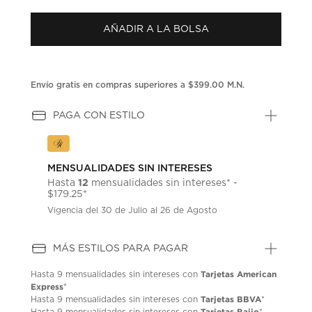
puntuación.
Enlace
AÑADIR A LA BOLSA
en
la
misma
página.
Envío gratis en compras superiores a $399.00 M.N.
PAGA CON ESTILO
MENSUALIDADES SIN INTERESES
12
Hasta
mensualidades sin intereses* -
$179.25*
Vigencia del 30 de Julio al 26 de Agosto
MÁS ESTILOS PARA PAGAR
Tarjetas American
Hasta
9 mensualidades
sin intereses con
Express
*
Tarjetas BBVA
Hasta
9 mensualidades
sin intereses con
*
Tarjetas Bajio
Hasta
9 mensualidades
sin intereses con
*