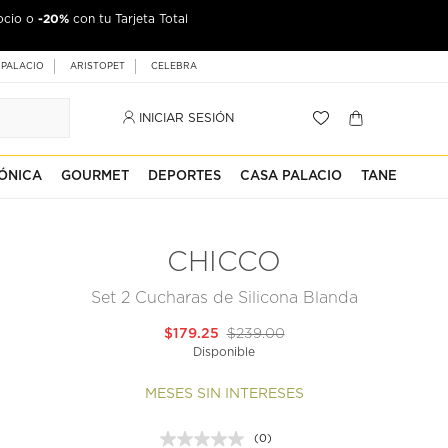
-20%
ocio o
con tu Tarjeta Total
 PALACIO
ARISTOPET
CELEBRA
INICIAR SESIÓN
ÓNICA
GOURMET
DEPORTES
CASA PALACIO
TANE
CHICCO
Set 2 Cucharas de Silicona Blanda
$179.25
$239.00
Disponible
MESES SIN INTERESES
(0)
Sin