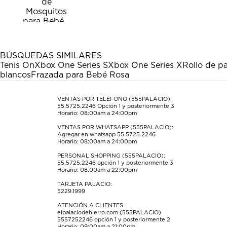
calificar
calificar
calificar
calificar
calificar
el
el
el
el
el
artículo
artículo
artículo
artículo
artículo
con
con
con
con
con
1
2
3
4
5
estrella
estrellas.
estrellas.
estrellas.
estrellas.
BÚSQUEDAS SIMILARES
Esta
Esta
Esta
Esta
Esta
Tenis On
Xbox One Series S
Xbox One Series X
Rollo de p
acción
acción
acción
acción
acción
blancos
Frazada para Bebé Rosa
abrirá
abrirá
abrirá
abrirá
abrirá
el
el
el
el
el
formulario
formulario
formulario
formulario
formulario
VENTAS POR TELÉFONO (555PALACIO):
55.5725.2246
Opción 1 y posteriormente 3
de
de
de
de
de
Horario: 08:00am a 24:00pm
envío.
envío.
envío.
envío.
envío.
VENTAS POR WHATSAPP (555PALACIO):
Agregar en whatsapp 55.5725.2246
Horario: 08:00am a 24:00pm
PERSONAL SHOPPING (555PALACIO):
55.5725.2246
opción 1 y posteriormente 3
Horario: 08:00am a 22:00pm
TARJETA PALACIO:
5229.1999
ATENCIÓN A CLIENTES
elpalaciodehierro.com (555PALACIO)
5557252246
opción 1 y posteriormente 2
Horario: 09:00am a 21:00pm