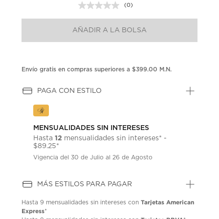
(0)
Sin
puntuación.
Enlace
AÑADIR A LA BOLSA
en
la
misma
página.
Envío gratis en compras superiores a $399.00 M.N.
PAGA CON ESTILO
MENSUALIDADES SIN INTERESES
12
Hasta
mensualidades sin intereses* -
$89.25*
Vigencia del 30 de Julio al 26 de Agosto
MÁS ESTILOS PARA PAGAR
Tarjetas American
Hasta
9 mensualidades
sin intereses con
Express
*