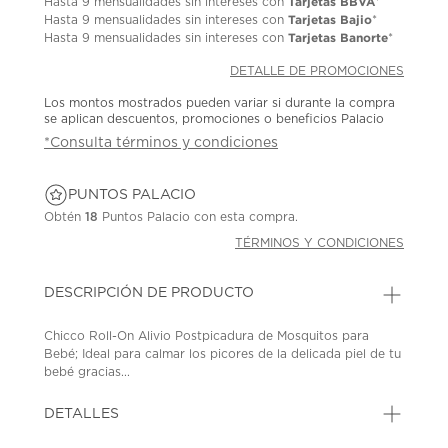
Tarjetas BBVA
Hasta
9 mensualidades
sin intereses con
*
Tarjetas Bajio
Hasta
9 mensualidades
sin intereses con
*
Tarjetas Banorte
Hasta
9 mensualidades
sin intereses con
*
DETALLE DE PROMOCIONES
Los montos mostrados pueden variar si durante la compra
se aplican descuentos, promociones o beneficios Palacio
*Consulta términos y condiciones
PUNTOS PALACIO
Obtén
18
Puntos Palacio con esta compra.
TÉRMINOS Y CONDICIONES
DESCRIPCIÓN DE PRODUCTO
Chicco Roll-On Alivio Postpicadura de Mosquitos para
Bebé; Ideal para calmar los picores de la delicada piel de tu
bebé gracias...
DETALLES