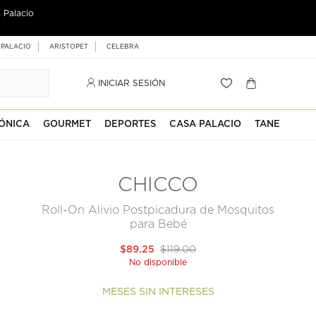
 Palacio
 PALACIO
ARISTOPET
CELEBRA
INICIAR SESIÓN
ÓNICA
GOURMET
DEPORTES
CASA PALACIO
TANE
CHICCO
Roll-On Alivio Postpicadura de Mosquitos
para Bebé
$89.25
$119.00
No disponible
MESES SIN INTERESES