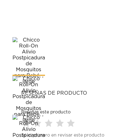
RESEÑAS DE PRODUCTO
Reseñar este producto
Seleccionar
Seleccionar
Seleccionar
Seleccionar
Seleccionar
Sé el primero en revisar este producto
para
para
para
para
para