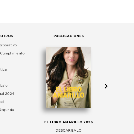
SOTROS
PUBLICACIONES
rporativo
e Cumplimiento
tica
abajo
ual 2024
dad
Búsqueda
LA 
EL LIBRO AMARILLO 2026
AG
DESCÁRGALO