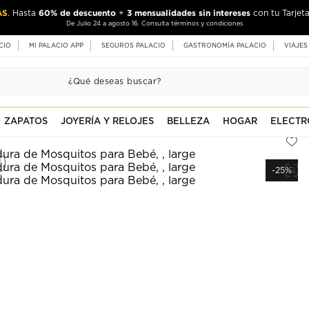
AS
60% de descuento
3 mensualidades sin intereses
. Hasta
+
con tu Tarjeta
De Julio 24 a agosto 16. Consulta términos y condiciones
CIO
MI PALACIO APP
SEGUROS PALACIO
GASTRONOMÍA PALACIO
VIAJES
ZAPATOS
JOYERÍA Y RELOJES
BELLEZA
HOGAR
ELECTR
-25%