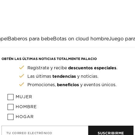
apel
Baberos para bebe
Botas on cloud hombre
Juego par
OBTÉN LAS ÚLTIMAS NOTICIAS TOTALMENTE PALACIO
descuentos especiales
Regístrate y recibe
.
tendencias
Las últimas
y noticias.
beneficios
Promociones,
y eventos únicos.
MUJER
HOMBRE
HOGAR
SUSCRIBIRME
TU CORREO ELECTRÓNICO