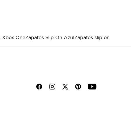
a Xbox One
Zapatos Slip On Azul
Zapatos slip on
f
i
p
y