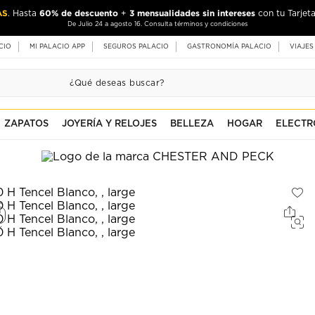
AS
60% de descuento
3 mensualidades sin intereses
. Hasta
+
con tu Tarjeta
De Julio 24 a agosto 16. Consulta términos y condiciones
CIO
MI PALACIO APP
SEGUROS PALACIO
GASTRONOMÍA PALACIO
VIAJES
ZAPATOS
JOYERÍA Y RELOJES
BELLEZA
HOGAR
ELECTR