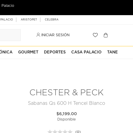
 Palacio
 PALACIO
ARISTOPET
CELEBRA
INICIAR SESIÓN
ÓNICA
GOURMET
DEPORTES
CASA PALACIO
TANE
CHESTER & PECK
Sabanas Qs 600 H Tencel Blanco
$6,199.00
Disponible
(0)