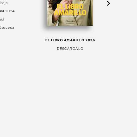
abajo
ual 2024
dad
Búsqueda
LA 
EL LIBRO AMARILLO 2026
AG
DESCÁRGALO