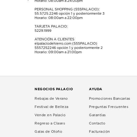
Horario: 08:00am a 24:00pm
PERSONAL SHOPPING (555PALACIO):
55.5725.2246
opción 1 y posteriormente 3
Horario: 08:00am a 22:00pm
TARJETA PALACIO:
5229.1999
ATENCIÓN A CLIENTES
elpalaciodehierro.com (555PALACIO)
5557252246
opción 1 y posteriormente 2
Horario: 09:00am a 21:00pm
NEGOCIOS PALACIO
AYUDA
Rebajas de Verano
Promociones Bancarias
Festival de Belleza
Preguntas Frecuentes
Vende en Palacio
Garantías
Regreso a Clases
Contacto
Galas de Otoño
Facturación