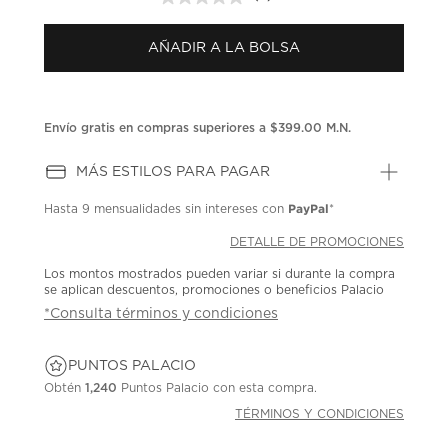
Sin
puntuación.
Enlace
AÑADIR A LA BOLSA
en
la
misma
página.
Envío gratis en compras superiores a $399.00 M.N.
MÁS ESTILOS PARA PAGAR
PayPal
Hasta
9 mensualidades
sin intereses con
*
DETALLE DE PROMOCIONES
Los montos mostrados pueden variar si durante la compra
se aplican descuentos, promociones o beneficios Palacio
*Consulta términos y condiciones
PUNTOS PALACIO
Obtén
1,240
Puntos Palacio con esta compra.
TÉRMINOS Y CONDICIONES