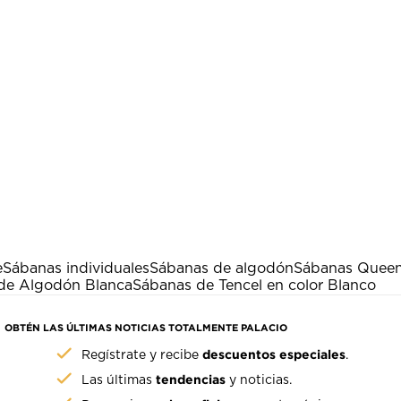
e
Sábanas individuales
Sábanas de algodón
Sábanas Queen
 de Algodón Blanca
Sábanas de Tencel en color Blanco
OBTÉN LAS ÚLTIMAS NOTICIAS TOTALMENTE PALACIO
descuentos especiales
Regístrate y recibe
.
tendencias
Las últimas
y noticias.