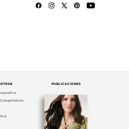
f
i
p
y
SOTROS
PUBLICACIONES
rporativo
e Cumplimiento
tica