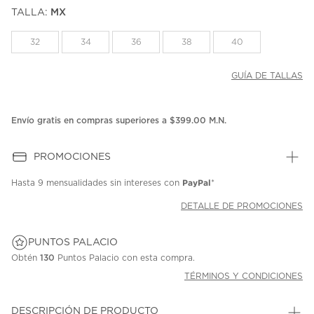
puntuación.
TALLA:
MX
Enlace
en
la
32
34
36
38
40
misma
página.
GUÍA DE TALLAS
Envío gratis en compras superiores a $399.00 M.N.
PROMOCIONES
PayPal
Hasta
9 mensualidades
sin intereses con
*
DETALLE DE PROMOCIONES
PUNTOS PALACIO
Obtén
130
Puntos Palacio con esta compra.
TÉRMINOS Y CONDICIONES
DESCRIPCIÓN DE PRODUCTO