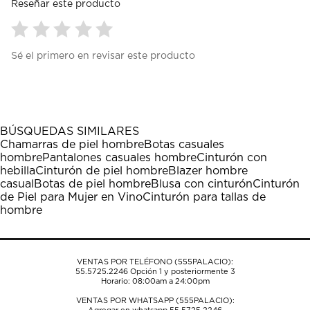
Reseñar este producto
Seleccionar
Seleccionar
Seleccionar
Seleccionar
Seleccionar
Sé el primero en revisar este producto
para
para
para
para
para
calificar
calificar
calificar
calificar
calificar
el
el
el
el
el
artículo
artículo
artículo
artículo
artículo
con
con
con
con
con
1
2
3
4
5
BÚSQUEDAS SIMILARES
estrella
estrellas.
estrellas.
estrellas.
estrellas.
Chamarras de piel hombre
Botas casuales
Esta
Esta
Esta
Esta
Esta
hombre
Pantalones casuales hombre
Cinturón con
acción
acción
acción
acción
acción
hebilla
Cinturón de piel hombre
Blazer hombre
abrirá
abrirá
abrirá
abrirá
abrirá
casual
Botas de piel hombre
Blusa con cinturón
Cinturón
el
el
el
el
el
de Piel para Mujer en Vino
Cinturón para tallas de
formulario
formulario
formulario
formulario
formulario
hombre
de
de
de
de
de
envío.
envío.
envío.
envío.
envío.
VENTAS POR TELÉFONO (555PALACIO):
55.5725.2246
Opción 1 y posteriormente 3
Horario: 08:00am a 24:00pm
VENTAS POR WHATSAPP (555PALACIO):