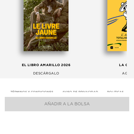
EL LIBRO AMARILLO 2026
LA GAC
DESCÁRGALO
AGOS
TÉRMINOS Y CONDICIONES
AVISO DE PRIVACIDAD
POLITICAS
AÑADIR A LA BOLSA