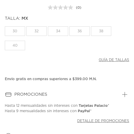
(0)
Sin
puntuación.
TALLA:
MX
Enlace
en
la
30
32
34
36
38
misma
página.
40
GUÍA DE TALLAS
Envío gratis en compras superiores a $399.00 M.N.
PROMOCIONES
Tarjetas Palacio
Hasta
12 mensualidades
sin intereses con
*
PayPal
Hasta
9 mensualidades
sin intereses con
*
DETALLE DE PROMOCIONES