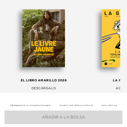
EL LIBRO AMARILLO 2026
LA GAC
DESCÁRGALO
AGOS
TÉRMINOS Y CONDICIONES
AVISO DE PRIVACIDAD
POLITICAS
AÑADIR A LA BOLSA