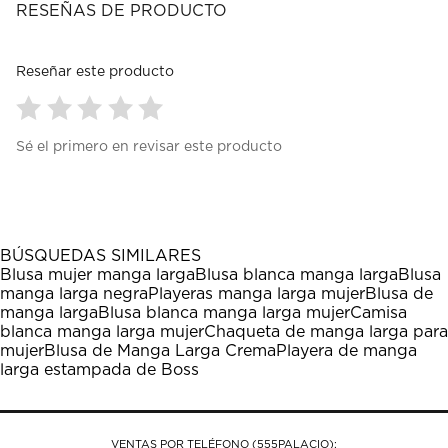
RESEÑAS DE PRODUCTO
Reseñar este producto
Seleccionar
Seleccionar
Seleccionar
Seleccionar
Seleccionar
Sé el primero en revisar este producto
para
para
para
para
para
calificar
calificar
calificar
calificar
calificar
el
el
el
el
el
artículo
artículo
artículo
artículo
artículo
con
con
con
con
con
1
2
3
4
5
BÚSQUEDAS SIMILARES
estrella
estrellas.
estrellas.
estrellas.
estrellas.
Blusa mujer manga larga
Blusa blanca manga larga
Blusa
Esta
Esta
Esta
Esta
Esta
manga larga negra
Playeras manga larga mujer
Blusa de
acción
acción
acción
acción
acción
manga larga
Blusa blanca manga larga mujer
Camisa
abrirá
abrirá
abrirá
abrirá
abrirá
blanca manga larga mujer
Chaqueta de manga larga para
el
el
el
el
el
mujer
Blusa de Manga Larga Crema
Playera de manga
formulario
formulario
formulario
formulario
formulario
larga estampada de Boss
de
de
de
de
de
envío.
envío.
envío.
envío.
envío.
VENTAS POR TELÉFONO (555PALACIO):