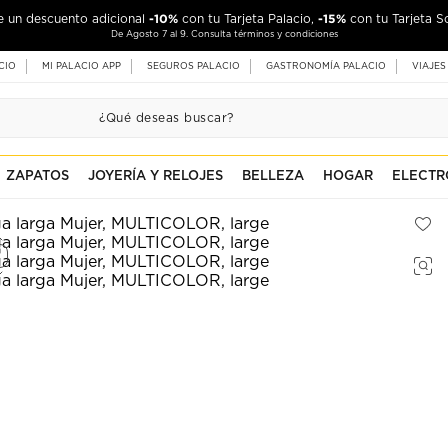
-10%
-15%
de un descuento adicional
con tu Tarjeta Palacio,
con tu Tarjeta S
De Agosto 7 al 9. Consulta términos y condiciones
CIO
MI PALACIO APP
SEGUROS PALACIO
GASTRONOMÍA PALACIO
VIAJES
ZAPATOS
JOYERÍA Y RELOJES
BELLEZA
HOGAR
ELECTR