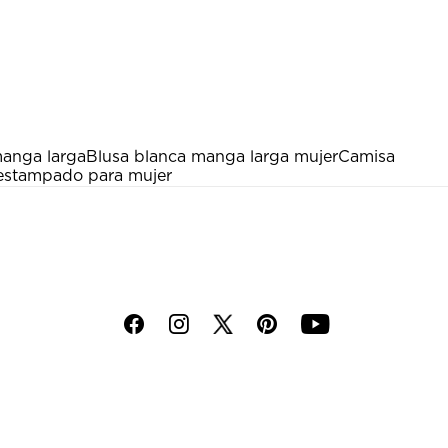
manga larga
Blusa blanca manga larga mujer
Camisa
 estampado para mujer
f
i
p
y