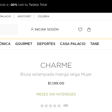
-20%
ocio o
con tu Tarjeta Total
 PALACIO
ARISTOPET
CELEBRA
INICIAR SESIÓN
ÓNICA
GOURMET
DEPORTES
CASA PALACIO
TANE
CHARME
Blusa estampada manga larga Mujer
$1,199.00
MESES SIN INTERESES
(0)
Sin
puntuación.