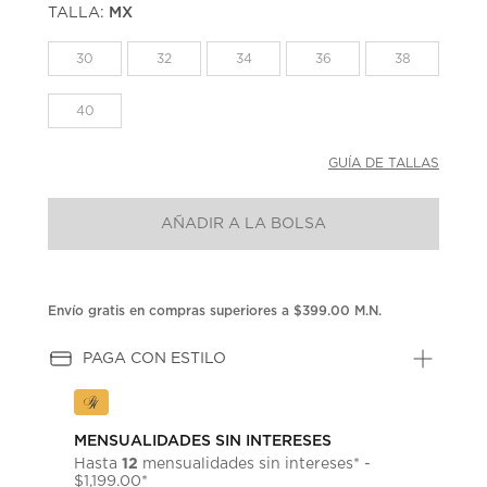
TALLA:
MX
Enlace
en
la
30
32
34
36
38
misma
página.
40
GUÍA DE TALLAS
AÑADIR A LA BOLSA
Envío gratis en compras superiores a $399.00 M.N.
PAGA CON ESTILO
MENSUALIDADES SIN INTERESES
12
Hasta
mensualidades sin intereses* -
$1,199.00*