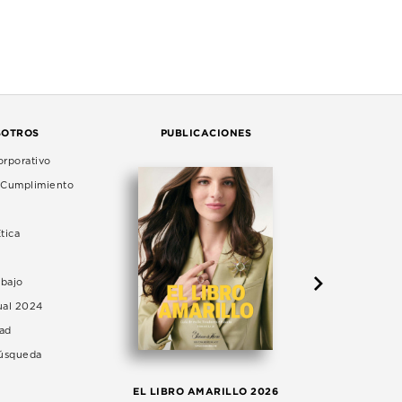
SOTROS
PUBLICACIONES
rporativo
e Cumplimiento
tica
abajo
ual 2024
dad
Búsqueda
LA 
EL LIBRO AMARILLO 2026