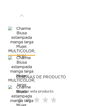
RESEÑAS DE PRODUCTO
Reseñar este producto
Seleccionar
Seleccionar
Seleccionar
Seleccionar
Seleccionar