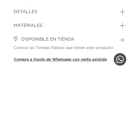
SKU: 45175529
MODEL: 499023C26
DETALLES
MATERIALES
DISPONIBLE EN TIENDA
Conoce las Tiendas Palacio que tienen este producto.
Compra a través de Whatsapp con venta asistida