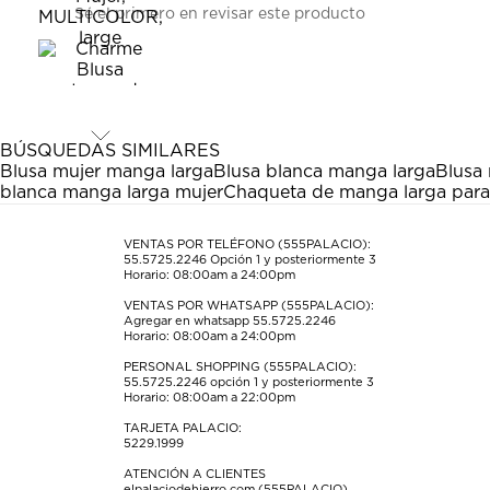
Sé el primero en revisar este producto
para
para
para
para
para
calificar
calificar
calificar
calificar
calificar
el
el
el
el
el
artículo
artículo
artículo
artículo
artículo
con
con
con
con
con
1
2
3
4
5
estrella
estrellas.
estrellas.
estrellas.
estrellas.
BÚSQUEDAS SIMILARES
Esta
Esta
Esta
Esta
Esta
Blusa mujer manga larga
Blusa blanca manga larga
Blusa
acción
acción
acción
acción
acción
blanca manga larga mujer
Chaqueta de manga larga para
abrirá
abrirá
abrirá
abrirá
abrirá
el
el
el
el
el
formulario
formulario
formulario
formulario
formulario
VENTAS POR TELÉFONO (555PALACIO):
55.5725.2246
Opción 1 y posteriormente 3
de
de
de
de
de
Horario: 08:00am a 24:00pm
envío.
envío.
envío.
envío.
envío.
VENTAS POR WHATSAPP (555PALACIO):
Agregar en whatsapp 55.5725.2246
Horario: 08:00am a 24:00pm
PERSONAL SHOPPING (555PALACIO):
55.5725.2246
opción 1 y posteriormente 3
Horario: 08:00am a 22:00pm
TARJETA PALACIO:
5229.1999
ATENCIÓN A CLIENTES
elpalaciodehierro.com (555PALACIO)