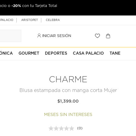
-20%
ocio o
con tu Tarjeta Total
 PALACIO
ARISTOPET
CELEBRA
INICIAR SESIÓN
ÓNICA
GOURMET
DEPORTES
CASA PALACIO
TANE
CHARME
Blusa estampada con manga corta Mujer
$1,399.00
MESES SIN INTERESES
(0)
Sin
puntuación.