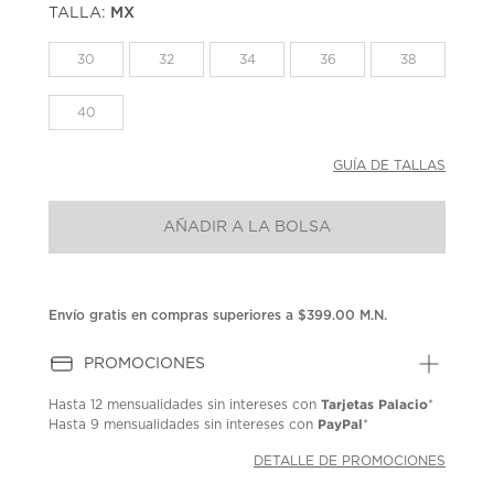
TALLA:
MX
Enlace
en
la
30
32
34
36
38
misma
página.
40
GUÍA DE TALLAS
AÑADIR A LA BOLSA
Envío gratis en compras superiores a $399.00 M.N.
PROMOCIONES
Tarjetas Palacio
Hasta
12 mensualidades
sin intereses con
*
PayPal
Hasta
9 mensualidades
sin intereses con
*
DETALLE DE PROMOCIONES