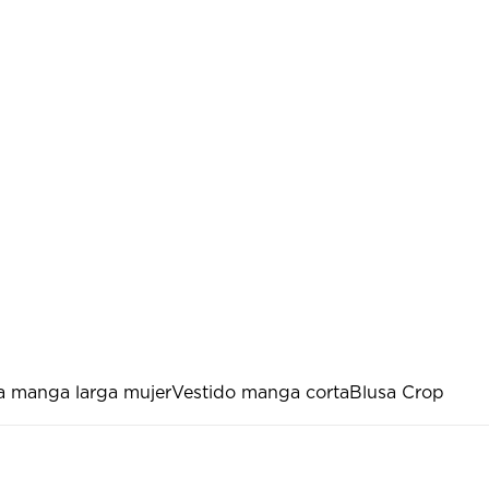
a manga larga mujer
Vestido manga corta
Blusa Crop