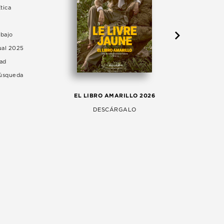
tica
abajo
ual 2025
dad
Búsqueda
LA 
EL LIBRO AMARILLO 2026
AG
DESCÁRGALO