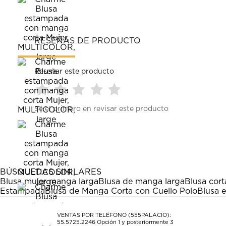
RESEÑAS DE PRODUCTO
Reseñar este producto
Seleccionar
Seleccionar
Seleccionar
Seleccionar
Seleccionar
Sé el primero en revisar este producto
para
para
para
para
para
calificar
calificar
calificar
calificar
calificar
el
el
el
el
el
artículo
artículo
artículo
artículo
artículo
con
con
con
con
con
1
2
3
4
5
estrella
estrellas.
estrellas.
estrellas.
estrellas.
BÚSQUEDAS SIMILARES
Esta
Esta
Esta
Esta
Esta
Blusa mujer manga larga
Blusa de manga larga
Blusa cort
acción
acción
acción
acción
acción
Estampada
Blusa de Manga Corta con Cuello Polo
Blusa 
abrirá
abrirá
abrirá
abrirá
abrirá
el
el
el
el
el
formulario
formulario
formulario
formulario
formulario
VENTAS POR TELÉFONO (555PALACIO):
55.5725.2246
Opción 1 y posteriormente 3
de
de
de
de
de