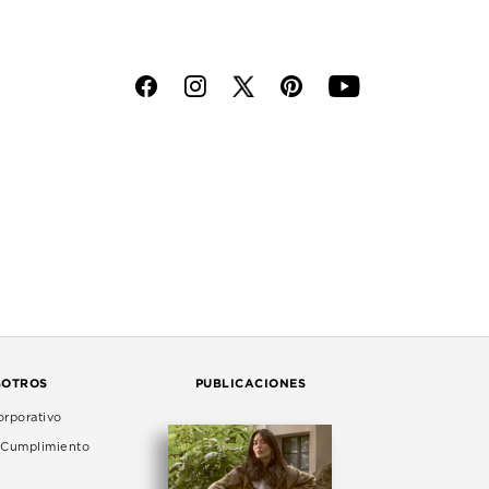
f
i
p
y
SOTROS
PUBLICACIONES
rporativo
e Cumplimiento