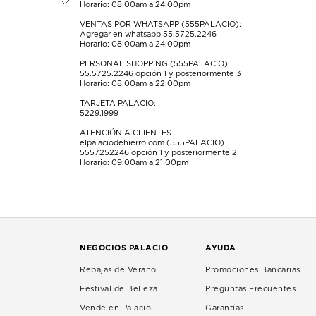
Horario: 08:00am a 24:00pm
envío.
envío.
envío.
envío.
envío.
VENTAS POR WHATSAPP (555PALACIO):
Agregar en whatsapp 55.5725.2246
Horario: 08:00am a 24:00pm
PERSONAL SHOPPING (555PALACIO):
55.5725.2246
opción 1 y posteriormente 3
Horario: 08:00am a 22:00pm
TARJETA PALACIO:
5229.1999
ATENCIÓN A CLIENTES
elpalaciodehierro.com (555PALACIO)
5557252246
opción 1 y posteriormente 2
Horario: 09:00am a 21:00pm
NEGOCIOS PALACIO
AYUDA
Rebajas de Verano
Promociones Bancarias
Festival de Belleza
Preguntas Frecuentes
Vende en Palacio
Garantías