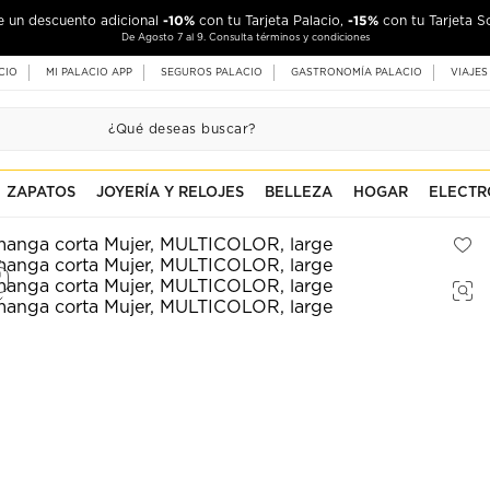
-10%
-15%
de un descuento adicional
con tu Tarjeta Palacio,
con tu Tarjeta S
De Agosto 7 al 9. Consulta términos y condiciones
CIO
MI PALACIO APP
SEGUROS PALACIO
GASTRONOMÍA PALACIO
VIAJES
ZAPATOS
JOYERÍA Y RELOJES
BELLEZA
HOGAR
ELECTR