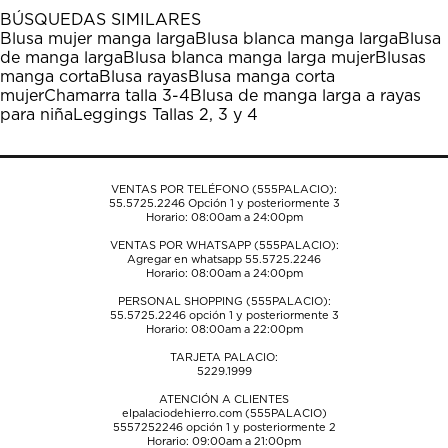
1
2
3
4
5
BÚSQUEDAS SIMILARES
estrella
estrellas.
estrellas.
estrellas.
estrellas.
Blusa mujer manga larga
Blusa blanca manga larga
Blusa
Esta
Esta
Esta
Esta
Esta
de manga larga
Blusa blanca manga larga mujer
Blusas
acción
acción
acción
acción
acción
manga corta
Blusa rayas
Blusa manga corta
abrirá
abrirá
abrirá
abrirá
abrirá
mujer
Chamarra talla 3-4
Blusa de manga larga a rayas
el
el
el
el
el
para niña
Leggings Tallas 2, 3 y 4
formulario
formulario
formulario
formulario
formulario
de
de
de
de
de
envío.
envío.
envío.
envío.
envío.
VENTAS POR TELÉFONO (555PALACIO):
55.5725.2246
Opción 1 y posteriormente 3
Horario: 08:00am a 24:00pm
VENTAS POR WHATSAPP (555PALACIO):
Agregar en whatsapp 55.5725.2246
Horario: 08:00am a 24:00pm
PERSONAL SHOPPING (555PALACIO):
55.5725.2246
opción 1 y posteriormente 3
Horario: 08:00am a 22:00pm
TARJETA PALACIO:
5229.1999
ATENCIÓN A CLIENTES
elpalaciodehierro.com (555PALACIO)
5557252246
opción 1 y posteriormente 2
Horario: 09:00am a 21:00pm