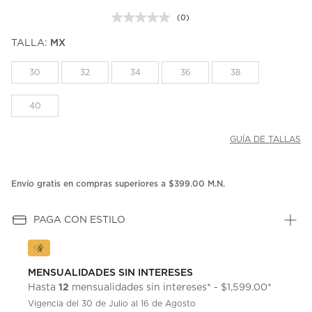
(0)
Sin
puntuación.
TALLA:
MX
Enlace
en
la
30
32
34
36
38
misma
página.
40
GUÍA DE TALLAS
Envío gratis en compras superiores a $399.00 M.N.
PAGA CON ESTILO
MENSUALIDADES SIN INTERESES
12
Hasta
mensualidades sin intereses* - $1,599.00*
Vigencia del 30 de Julio al 16 de Agosto