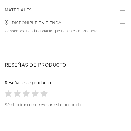
MATERIALES
DISPONIBLE EN TIENDA
Conoce las Tiendas Palacio que tienen este producto.
RESEÑAS DE PRODUCTO
Reseñar este producto
Seleccionar
Seleccionar
Seleccionar
Seleccionar
Seleccionar
Sé el primero en revisar este producto
para
para
para
para
para
calificar
calificar
calificar
calificar
calificar
el
el
el
el
el
artículo
artículo
artículo
artículo
artículo
con
con
con
con
con