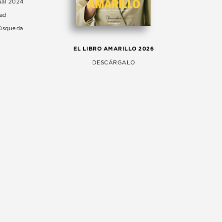
ual 2024
dad
Búsqueda
LA 
EL LIBRO AMARILLO 2026
AG
DESCÁRGALO