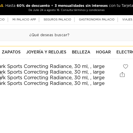
AS
60% de descuento
3 mensualidades sin intereses
. Hasta
+
con tu Tarjeta
De Julio 24 a agosto 16. Consulta términos y condiciones
CIO
MI PALACIO APP
SEGUROS PALACIO
GASTRONOMÍA PALACIO
VIAJES
ZAPATOS
JOYERÍA Y RELOJES
BELLEZA
HOGAR
ELECTR