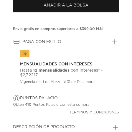
Enlace
AÑADIR A LA BOLSA
en
la
misma
página.
Envío gratis en compras superiores a $399.00 M.N.
PAGA CON ESTILO
MENSUALIDADES CON INTERESES
12 mensualidades
Hasta
con intereses* -
$2,322.17
Vigencia del 1 de Marzo al 31 de Diciembre
PUNTOS PALACIO
Obtén
410
Puntos Palacio con esta compra.
TÉRMINOS Y CONDICIONES
DESCRIPCIÓN DE PRODUCTO