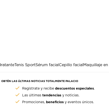
dratante
Tenis Sport
Sérum facial
Cepillo facial
Maquillaje e
OBTÉN LAS ÚLTIMAS NOTICIAS TOTALMENTE PALACIO
descuentos especiales
Regístrate y recibe
.
tendencias
Las últimas
y noticias.
beneficios
Promociones,
y eventos únicos.