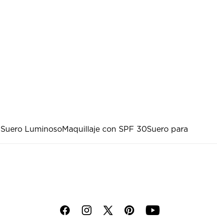
n Suero Luminoso
Maquillaje con SPF 30
Suero para
f
i
p
y