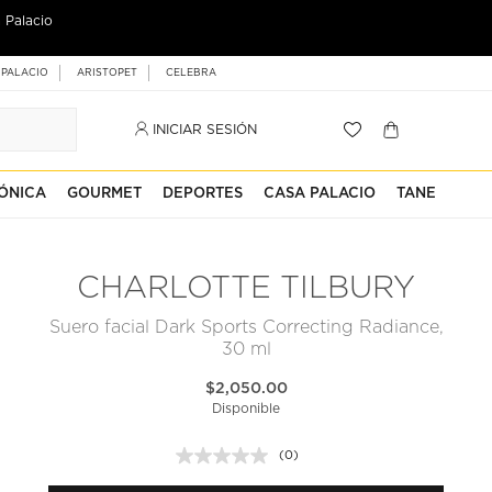
 Palacio
 PALACIO
ARISTOPET
CELEBRA
INICIAR SESIÓN
ÓNICA
GOURMET
DEPORTES
CASA PALACIO
TANE
CHARLOTTE TILBURY
Suero facial Dark Sports Correcting Radiance,
30 ml
$2,050.00
Disponible
(0)
Sin
puntuación.