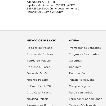
ATENCIÓN A CLIENTES
elpalaciodehierro.com (555PALACIO)
5557252246
opción 1 y posteriormente 2
Horario: 09:00am a 21:00pm
NEGOCIOS PALACIO
AYUDA
Rebajas de Verano
Promociones Bancarias
Festival de Belleza
Preguntas Frecuentes
Vende en Palacio
Garantías
Regreso a Clases
Contacto
Galas de Otoño
Facturación
Noches Palacio
Palacio te escucha
El Buen Fin 2026
Compra Segura
Club Cava Palacio
Rastrea tu pedido
Navidad Palacio
Términos y Condiciones
Amamos los Puntos
Canales Oficiales de