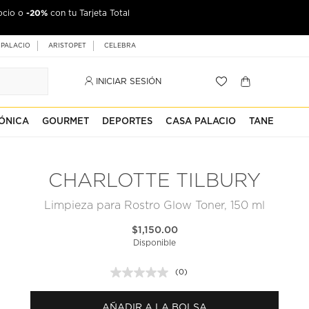
-20%
ocio o
con tu Tarjeta Total
 PALACIO
ARISTOPET
CELEBRA
INICIAR SESIÓN
ÓNICA
GOURMET
DEPORTES
CASA PALACIO
TANE
CHARLOTTE TILBURY
Limpieza para Rostro Glow Toner, 150 ml
$1,150.00
Disponible
(0)
Sin
puntuación.
Enlace
AÑADIR A LA BOLSA