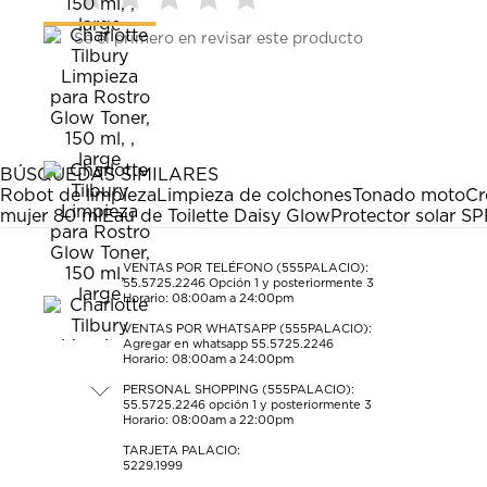
Seleccionar
Seleccionar
Seleccionar
Seleccionar
Seleccionar
Sé el primero en revisar este producto
para
para
para
para
para
calificar
calificar
calificar
calificar
calificar
el
el
el
el
el
artículo
artículo
artículo
artículo
artículo
con
con
con
con
con
1
2
3
4
5
estrella
estrellas.
estrellas.
estrellas.
estrellas.
BÚSQUEDAS SIMILARES
Esta
Esta
Esta
Esta
Esta
Robot de limpieza
Limpieza de colchones
Tonado moto
Cr
acción
acción
acción
acción
acción
mujer 80 ml
Eau de Toilette Daisy Glow
Protector solar SP
abrirá
abrirá
abrirá
abrirá
abrirá
el
el
el
el
el
formulario
formulario
formulario
formulario
formulario
VENTAS POR TELÉFONO (555PALACIO):
55.5725.2246
Opción 1 y posteriormente 3
de
de
de
de
de
Horario: 08:00am a 24:00pm
envío.
envío.
envío.
envío.
envío.
VENTAS POR WHATSAPP (555PALACIO):
Agregar en whatsapp 55.5725.2246
Horario: 08:00am a 24:00pm
PERSONAL SHOPPING (555PALACIO):
55.5725.2246
opción 1 y posteriormente 3
Horario: 08:00am a 22:00pm
TARJETA PALACIO:
5229.1999