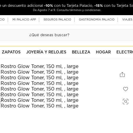
-10%
-15%
de un descuento adicional
con tu Tarjeta Palacio,
con tu Tarjeta S
De Agosto 7 al 9. Consulta términos y condiciones
CIO
MI PALACIO APP
SEGUROS PALACIO
GASTRONOMÍA PALACIO
VIAJES
ZAPATOS
JOYERÍA Y RELOJES
BELLEZA
HOGAR
ELECTR