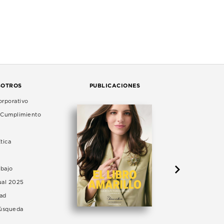
SOTROS
PUBLICACIONES
rporativo
e Cumplimiento
tica
abajo
ual 2025
dad
Búsqueda
LA 