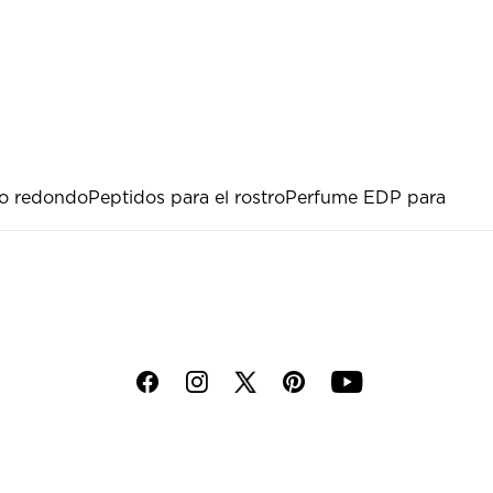
ro redondo
Peptidos para el rostro
Perfume EDP para
f
i
p
y