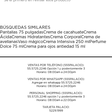
Sé el primero en revisar este producto
para
para
para
para
para
calificar
calificar
calificar
calificar
calificar
el
el
el
el
el
artículo
artículo
artículo
artículo
artículo
con
con
con
con
con
1
2
3
4
5
BÚSQUEDAS SIMILARES
estrella
estrellas.
estrellas.
estrellas.
estrellas.
Pantallas 75 pulgadas
Crema de cacahuate
Crema
Esta
Esta
Esta
Esta
Esta
Ácida
Cremas Hidratantes
Crema Corporal
Crema de
acción
acción
acción
acción
acción
avellanas
Vaso mágico
Crema Intensiva 250 ml
Perfume
abrirá
abrirá
abrirá
abrirá
abrirá
Dolce 75 ml
Crema para ojos antiedad 15 ml
el
el
el
el
el
formulario
formulario
formulario
formulario
formulario
de
de
de
de
de
envío.
envío.
envío.
envío.
envío.
VENTAS POR TELÉFONO (555PALACIO):
55.5725.2246
Opción 1 y posteriormente 3
Horario: 08:00am a 24:00pm
VENTAS POR WHATSAPP (555PALACIO):
Agregar en whatsapp 55.5725.2246
Horario: 08:00am a 24:00pm
PERSONAL SHOPPING (555PALACIO):
55.5725.2246
opción 1 y posteriormente 3
Horario: 08:00am a 22:00pm
TARJETA PALACIO:
5229.1999