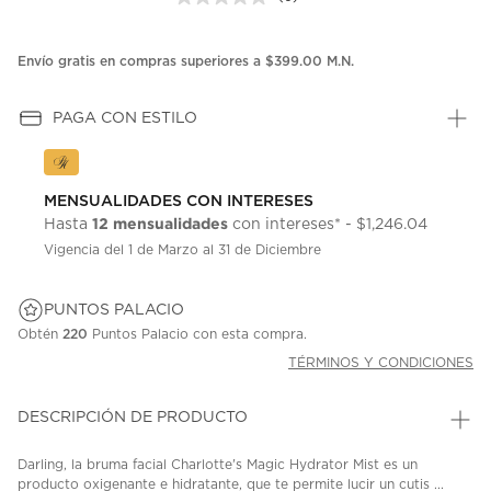
Sin
puntuación.
Enlace
en
Envío gratis en compras superiores a $399.00 M.N.
la
misma
página.
PAGA CON ESTILO
MENSUALIDADES CON INTERESES
12 mensualidades
Hasta
con intereses* - $1,246.04
Vigencia del 1 de Marzo al 31 de Diciembre
PUNTOS PALACIO
Obtén
220
Puntos Palacio con esta compra.
TÉRMINOS Y CONDICIONES
DESCRIPCIÓN DE PRODUCTO
Darling, la bruma facial Charlotte's Magic Hydrator Mist es un
producto oxigenante e hidratante, que te permite lucir un cutis ...