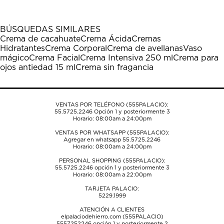
artículo
artículo
artículo
artículo
artículo
con
con
con
con
con
1
2
3
4
5
BÚSQUEDAS SIMILARES
estrella
estrellas.
estrellas.
estrellas.
estrellas.
Crema de cacahuate
Crema Ácida
Cremas
Esta
Esta
Esta
Esta
Esta
Hidratantes
Crema Corporal
Crema de avellanas
Vaso
acción
acción
acción
acción
acción
mágico
Crema Facial
Crema Intensiva 250 ml
Crema para
abrirá
abrirá
abrirá
abrirá
abrirá
ojos antiedad 15 ml
Crema sin fragancia
el
el
el
el
el
formulario
formulario
formulario
formulario
formulario
de
de
de
de
de
envío.
envío.
envío.
envío.
envío.
VENTAS POR TELÉFONO (555PALACIO):
55.5725.2246
Opción 1 y posteriormente 3
Horario: 08:00am a 24:00pm
VENTAS POR WHATSAPP (555PALACIO):
Agregar en whatsapp 55.5725.2246
Horario: 08:00am a 24:00pm
PERSONAL SHOPPING (555PALACIO):
55.5725.2246
opción 1 y posteriormente 3
Horario: 08:00am a 22:00pm
TARJETA PALACIO:
5229.1999
ATENCIÓN A CLIENTES
elpalaciodehierro.com (555PALACIO)
5557252246
opción 1 y posteriormente 2