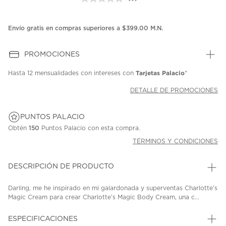
Sin
puntuación.
Enlace
en
Envío gratis en compras superiores a $399.00 M.N.
la
misma
página.
PROMOCIONES
Tarjetas Palacio
Hasta
12 mensualidades
con intereses con
*
DETALLE DE PROMOCIONES
PUNTOS PALACIO
Obtén
150
Puntos Palacio con esta compra.
TÉRMINOS Y CONDICIONES
DESCRIPCIÓN DE PRODUCTO
Darling, me he inspirado en mi galardonada y superventas Charlotte’s
Magic Cream para crear Charlotte’s Magic Body Cream, una c...
ESPECIFICACIONES