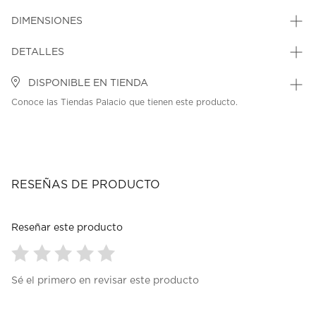
DIMENSIONES
DETALLES
DISPONIBLE EN TIENDA
Conoce las Tiendas Palacio que tienen este producto.
RESEÑAS DE PRODUCTO
Reseñar este producto
Seleccionar
Seleccionar
Seleccionar
Seleccionar
Seleccionar
Sé el primero en revisar este producto
para
para
para
para
para
calificar
calificar
calificar
calificar
calificar
el
el
el
el
el