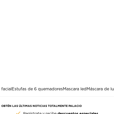
facial
Estufas de 6 quemadores
Mascara led
Máscara de l
OBTÉN LAS ÚLTIMAS NOTICIAS TOTALMENTE PALACIO
descuentos especiales
Regístrate y recibe
.