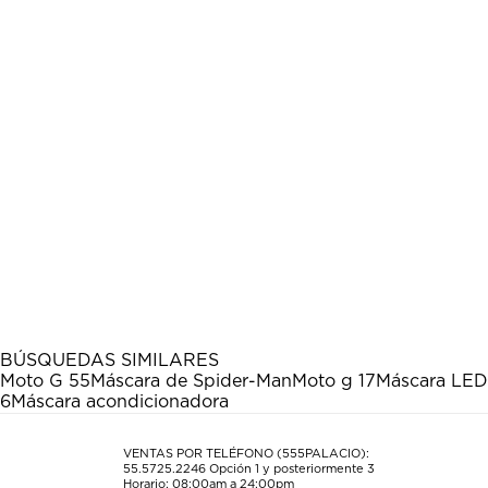
BÚSQUEDAS SIMILARES
Moto G 55
Máscara de Spider-Man
Moto g 17
Máscara LED 
6
Máscara acondicionadora
VENTAS POR TELÉFONO (555PALACIO):
55.5725.2246
Opción 1 y posteriormente 3
Horario: 08:00am a 24:00pm