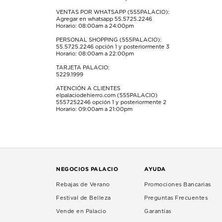
VENTAS POR WHATSAPP (555PALACIO):
Agregar en whatsapp 55.5725.2246
Horario: 08:00am a 24:00pm
PERSONAL SHOPPING (555PALACIO):
55.5725.2246
opción 1 y posteriormente 3
Horario: 08:00am a 22:00pm
TARJETA PALACIO:
5229.1999
ATENCIÓN A CLIENTES
elpalaciodehierro.com (555PALACIO)
5557252246
opción 1 y posteriormente 2
Horario: 09:00am a 21:00pm
NEGOCIOS PALACIO
AYUDA
Rebajas de Verano
Promociones Bancarias
Festival de Belleza
Preguntas Frecuentes
Vende en Palacio
Garantías