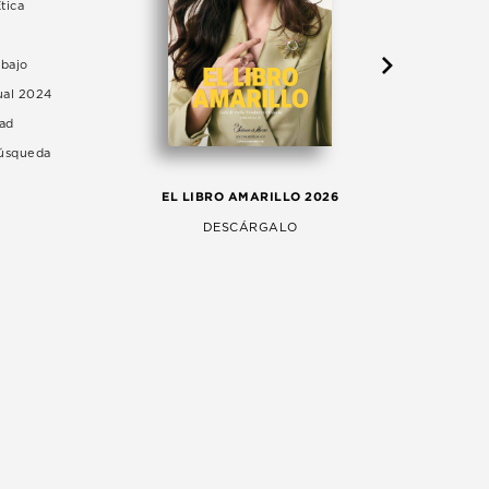
tica
abajo
ual 2024
dad
Búsqueda
LA 
EL LIBRO AMARILLO 2026
AG
DESCÁRGALO