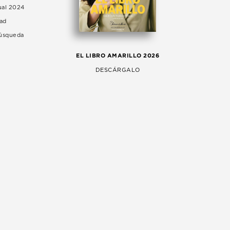
ual 2024
dad
Búsqueda
LA 
EL LIBRO AMARILLO 2026
AG
DESCÁRGALO