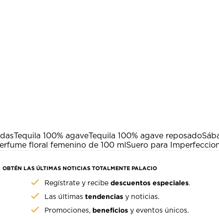
adas
Tequila 100% agave
Tequila 100% agave reposado
Sáb
erfume floral femenino de 100 ml
Suero para Imperfeccio
OBTÉN LAS ÚLTIMAS NOTICIAS TOTALMENTE PALACIO
descuentos especiales
Regístrate y recibe
.
tendencias
Las últimas
y noticias.
beneficios
Promociones,
y eventos únicos.