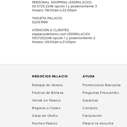
PERSONAL SHOPPING (555PALACIO):
55.5725.2246
opción 1 y posteriormente 3
Horario: 08:00am a 22:00pm
TARJETA PALACIO:
5229.1999
ATENCIÓN A CLIENTES
elpalaciodehierro.com (555PALACIO)
5557252246
opción 1 y posteriormente 2
Horario: 09:00am a 21:00pm
NEGOCIOS PALACIO
AYUDA
Rebajas de Verano
Promociones Bancarias
Festival de Belleza
Preguntas Frecuentes
Vende en Palacio
Garantías
Regreso a Clases
Contacto
Galas de Otoño
Facturación
Noches Palacio
Palacio te escucha