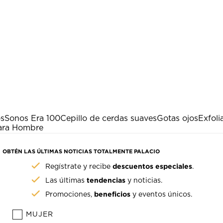
os
Sonos Era 100
Cepillo de cerdas suaves
Gotas ojos
Exfoli
ara Hombre
OBTÉN LAS ÚLTIMAS NOTICIAS TOTALMENTE PALACIO
descuentos especiales
Regístrate y recibe
.
tendencias
Las últimas
y noticias.
beneficios
Promociones,
y eventos únicos.
MUJER