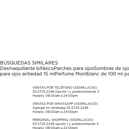
BÚSQUEDAS SIMILARES
Desmaquillante bifásico
Parches para ojos
Sombras de oj
para ojos antiedad 15 ml
Perfume Montblanc de 100 ml p
VENTAS POR TELÉFONO (555PALACIO):
55.5725.2246
Opción 1 y posteriormente 3
Horario: 08:00am a 24:00pm
VENTAS POR WHATSAPP (555PALACIO):
Agregar en whatsapp 55.5725.2246
Horario: 08:00am a 24:00pm
PERSONAL SHOPPING (555PALACIO):
55.5725.2246
opción 1 y posteriormente 3
Horario: 08:00am a 22:00pm