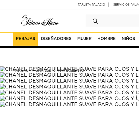
Ir
Ir
TARJETA PALACIO
SERVICIOS PALA
al
al
contenido
contenido
principal
de
pie
de
página
REBAJAS
DISEÑADORES
MUJER
HOMBRE
NIÑOS
MARCAS
CHANEL
TRATAMIENTO