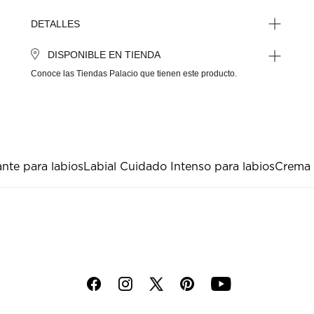
DETALLES
DISPONIBLE EN TIENDA
Conoce las Tiendas Palacio que tienen este producto.
ante para labios
Labial Cuidado Intenso para labios
Crema
f
i
p
y