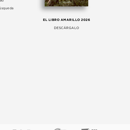
dad
Búsqueda
LA 
EL LIBRO AMARILLO 2026
AG
DESCÁRGALO