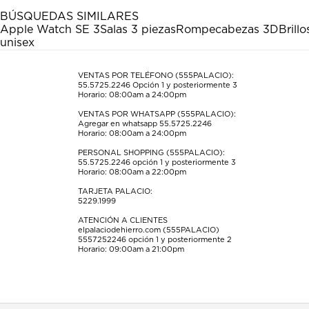
BÚSQUEDAS SIMILARES
Apple Watch SE 3
Salas 3 piezas
Rompecabezas 3D
Brillo
unisex
VENTAS POR TELÉFONO (555PALACIO):
55.5725.2246
Opción 1 y posteriormente 3
Horario: 08:00am a 24:00pm
VENTAS POR WHATSAPP (555PALACIO):
Agregar en whatsapp 55.5725.2246
Horario: 08:00am a 24:00pm
PERSONAL SHOPPING (555PALACIO):
55.5725.2246
opción 1 y posteriormente 3
Horario: 08:00am a 22:00pm
TARJETA PALACIO:
5229.1999
ATENCIÓN A CLIENTES
elpalaciodehierro.com (555PALACIO)
5557252246
opción 1 y posteriormente 2
Horario: 09:00am a 21:00pm