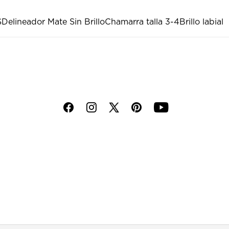
S
Delineador Mate Sin Brillo
Chamarra talla 3-4
Brillo labial
f
i
p
y