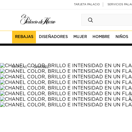
Ir
Ir
TARJETA PALACIO
SERVICIOS PALA
al
al
contenido
contenido
principal
de
pie
de
página
REBAJAS
DISEÑADORES
MUJER
HOMBRE
NIÑOS
MARCAS
CHANEL