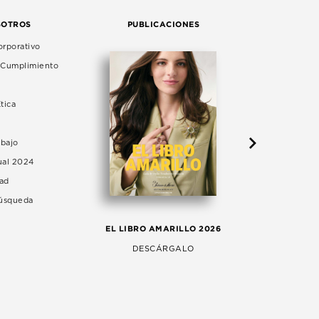
SOTROS
PUBLICACIONES
rporativo
e Cumplimiento
tica
abajo
ual 2024
dad
Búsqueda
LA 
EL LIBRO AMARILLO 2026
AG
DESCÁRGALO