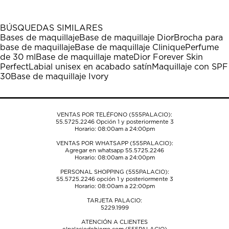
BÚSQUEDAS SIMILARES
Bases de maquillaje
Base de maquillaje Dior
Brocha para
base de maquillaje
Base de maquillaje Clinique
Perfume
de 30 ml
Base de maquillaje mate
Dior Forever Skin
Perfect
Labial unisex en acabado satín
Maquillaje con SPF
30
Base de maquillaje Ivory
VENTAS POR TELÉFONO (555PALACIO):
55.5725.2246
Opción 1 y posteriormente 3
Horario: 08:00am a 24:00pm
VENTAS POR WHATSAPP (555PALACIO):
Agregar en whatsapp 55.5725.2246
Horario: 08:00am a 24:00pm
PERSONAL SHOPPING (555PALACIO):
55.5725.2246
opción 1 y posteriormente 3
Horario: 08:00am a 22:00pm
TARJETA PALACIO:
5229.1999
ATENCIÓN A CLIENTES