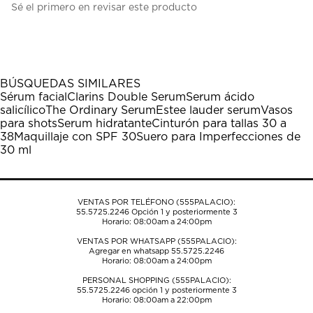
Sé el primero en revisar este producto
para
para
para
para
para
calificar
calificar
calificar
calificar
calificar
el
el
el
el
el
artículo
artículo
artículo
artículo
artículo
con
con
con
con
con
1
2
3
4
5
BÚSQUEDAS SIMILARES
estrella
estrellas.
estrellas.
estrellas.
estrellas.
Sérum facial
Clarins Double Serum
Serum ácido
Esta
Esta
Esta
Esta
Esta
salicílico
The Ordinary Serum
Estee lauder serum
Vasos
acción
acción
acción
acción
acción
para shots
Serum hidratante
Cinturón para tallas 30 a
abrirá
abrirá
abrirá
abrirá
abrirá
38
Maquillaje con SPF 30
Suero para Imperfecciones de
el
el
el
el
el
30 ml
formulario
formulario
formulario
formulario
formulario
de
de
de
de
de
envío.
envío.
envío.
envío.
envío.
VENTAS POR TELÉFONO (555PALACIO):
55.5725.2246
Opción 1 y posteriormente 3
Horario: 08:00am a 24:00pm
VENTAS POR WHATSAPP (555PALACIO):
Agregar en whatsapp 55.5725.2246
Horario: 08:00am a 24:00pm
PERSONAL SHOPPING (555PALACIO):
55.5725.2246
opción 1 y posteriormente 3
Horario: 08:00am a 22:00pm