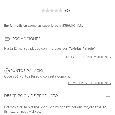
(0)
Sin
puntuación.
Enlace
en
Envío gratis en compras superiores a $399.00 M.N.
la
misma
página.
PROMOCIONES
Tarjetas Palacio
Hasta
12 mensualidades
con intereses con
*
DETALLE DE PROMOCIONES
PUNTOS PALACIO
Obtén
58
Puntos Palacio con esta compra.
TÉRMINOS Y CONDICIONES
DESCRIPCIÓN DE PRODUCTO
Celimax Sérum Retinol Shot; Sérum con retinol que mejora textura,
firmeza y líneas visibles.