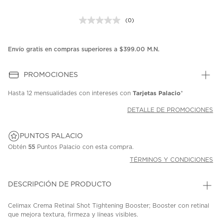
(0)
Sin
puntuación.
Enlace
en
Envío gratis en compras superiores a $399.00 M.N.
la
misma
página.
PROMOCIONES
Tarjetas Palacio
Hasta
12 mensualidades
con intereses con
*
DETALLE DE PROMOCIONES
PUNTOS PALACIO
Obtén
55
Puntos Palacio con esta compra.
TÉRMINOS Y CONDICIONES
DESCRIPCIÓN DE PRODUCTO
Celimax Crema Retinal Shot Tightening Booster; Booster con retinal
que mejora textura, firmeza y líneas visibles.