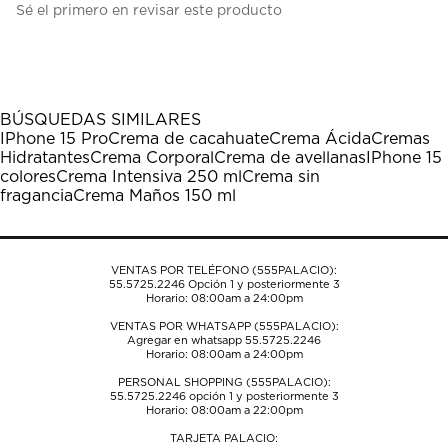
Sé el primero en revisar este producto
para
para
para
para
para
calificar
calificar
calificar
calificar
calificar
el
el
el
el
el
artículo
artículo
artículo
artículo
artículo
con
con
con
con
con
1
2
3
4
5
BÚSQUEDAS SIMILARES
estrella
estrellas.
estrellas.
estrellas.
estrellas.
IPhone 15 Pro
Crema de cacahuate
Crema Ácida
Cremas
Esta
Esta
Esta
Esta
Esta
Hidratantes
Crema Corporal
Crema de avellanas
IPhone 15
acción
acción
acción
acción
acción
colores
Crema Intensiva 250 ml
Crema sin
abrirá
abrirá
abrirá
abrirá
abrirá
fragancia
Crema Maños 150 ml
el
el
el
el
el
formulario
formulario
formulario
formulario
formulario
de
de
de
de
de
envío.
envío.
envío.
envío.
envío.
VENTAS POR TELÉFONO (555PALACIO):
55.5725.2246
Opción 1 y posteriormente 3
Horario: 08:00am a 24:00pm
VENTAS POR WHATSAPP (555PALACIO):
Agregar en whatsapp 55.5725.2246
Horario: 08:00am a 24:00pm
PERSONAL SHOPPING (555PALACIO):
55.5725.2246
opción 1 y posteriormente 3
Horario: 08:00am a 22:00pm
TARJETA PALACIO: