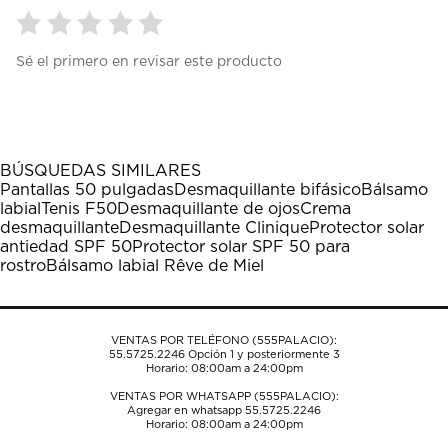
Seleccionar
Seleccionar
Seleccionar
Seleccionar
Seleccionar
Sé el primero en revisar este producto
para
para
para
para
para
calificar
calificar
calificar
calificar
calificar
el
el
el
el
el
artículo
artículo
artículo
artículo
artículo
con
con
con
con
con
1
2
3
4
5
BÚSQUEDAS SIMILARES
estrella
estrellas.
estrellas.
estrellas.
estrellas.
Pantallas 50 pulgadas
Desmaquillante bifásico
Bálsamo
Esta
Esta
Esta
Esta
Esta
labial
Tenis F50
Desmaquillante de ojos
Crema
acción
acción
acción
acción
acción
desmaquillante
Desmaquillante Clinique
Protector solar
abrirá
abrirá
abrirá
abrirá
abrirá
antiedad SPF 50
Protector solar SPF 50 para
el
el
el
el
el
rostro
Bálsamo labial Rêve de Miel
formulario
formulario
formulario
formulario
formulario
de
de
de
de
de
envío.
envío.
envío.
envío.
envío.
VENTAS POR TELÉFONO (555PALACIO):
55.5725.2246
Opción 1 y posteriormente 3
Horario: 08:00am a 24:00pm
VENTAS POR WHATSAPP (555PALACIO):
Agregar en whatsapp 55.5725.2246
Horario: 08:00am a 24:00pm