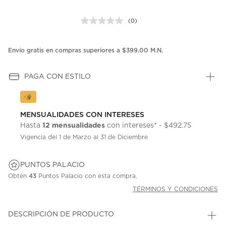
(0)
Sin
puntuación.
Enlace
en
Envío gratis en compras superiores a $399.00 M.N.
la
misma
página.
PAGA CON ESTILO
MENSUALIDADES CON INTERESES
12 mensualidades
Hasta
con intereses* - $492.75
Vigencia del 1 de Marzo al 31 de Diciembre
PUNTOS PALACIO
Obtén
43
Puntos Palacio con esta compra.
TÉRMINOS Y CONDICIONES
DESCRIPCIÓN DE PRODUCTO