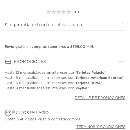
(0)
Sin
puntuación.
Enlace
Sin garantia extendida seleccionada
en
la
misma
página.
Envío gratis en compras superiores a $399.00 M.N.
PROMOCIONES
Tarjetas Palacio
Hasta
12 mensualidades
sin intereses con
*
Tarjetas American Express
Hasta
6 mensualidades
sin intereses con
*
Tarjetas BBVA
Hasta
6 mensualidades
sin intereses con
*
PayPal
Hasta
9 mensualidades
sin intereses con
*
DETALLE DE PROMOCIONES
PUNTOS PALACIO
Obtén
364
Puntos Palacio con esta compra.
TÉRMINOS Y CONDICIONES