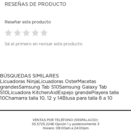
RESEÑAS DE PRODUCTO
Reseñar este producto
Seleccionar
Seleccionar
Seleccionar
Seleccionar
Seleccionar
Sé el primero en revisar este producto
para
para
para
para
para
calificar
calificar
calificar
calificar
calificar
el
el
el
el
el
artículo
artículo
artículo
artículo
artículo
con
con
con
con
con
1
2
3
4
5
BÚSQUEDAS SIMILARES
estrella
estrellas.
estrellas.
estrellas.
estrellas.
Licuadoras Ninja
Licuadoras Oster
Macetas
Esta
Esta
Esta
Esta
Esta
grandes
Samsung Tab S10
Samsung Galaxy Tab
acción
acción
acción
acción
acción
S10
Licuadora KitchenAid
Espejo grande
Playera talla
abrirá
abrirá
abrirá
abrirá
abrirá
10
Chamarra talla 10, 12 y 14
Blusa para talla 8 a 10
el
el
el
el
el
formulario
formulario
formulario
formulario
formulario
de
de
de
de
de
envío.
envío.
envío.
envío.
envío.
VENTAS POR TELÉFONO (555PALACIO):
55.5725.2246
Opción 1 y posteriormente 3
Horario: 08:00am a 24:00pm