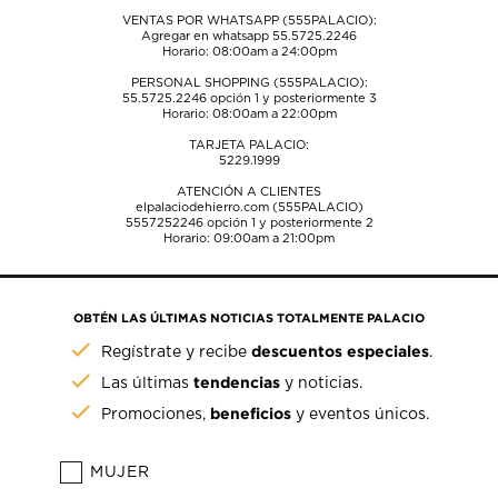
VENTAS POR WHATSAPP (555PALACIO):
Agregar en whatsapp 55.5725.2246
Horario: 08:00am a 24:00pm
PERSONAL SHOPPING (555PALACIO):
55.5725.2246
opción 1 y posteriormente 3
Horario: 08:00am a 22:00pm
TARJETA PALACIO:
5229.1999
ATENCIÓN A CLIENTES
elpalaciodehierro.com (555PALACIO)
5557252246
opción 1 y posteriormente 2
Horario: 09:00am a 21:00pm
OBTÉN LAS ÚLTIMAS NOTICIAS TOTALMENTE PALACIO
descuentos especiales
Regístrate y recibe
.
tendencias
Las últimas
y noticias.
beneficios
Promociones,
y eventos únicos.
MUJER