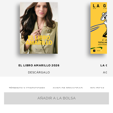
EL LIBRO AMARILLO 2026
LA GAC
DESCÁRGALO
AGOS
TÉRMINOS Y CONDICIONES
AVISO DE PRIVACIDAD
POLITICAS
AÑADIR A LA BOLSA