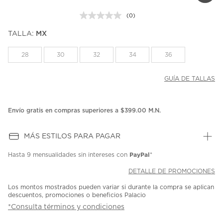
(0)
Sin
puntuación.
TALLA:
MX
Enlace
en
la
28
30
32
34
36
misma
página.
GUÍA DE TALLAS
Envío gratis en compras superiores a $399.00 M.N.
MÁS ESTILOS PARA PAGAR
PayPal
Hasta
9 mensualidades
sin intereses con
*
DETALLE DE PROMOCIONES
Los montos mostrados pueden variar si durante la compra se aplican
descuentos, promociones o beneficios Palacio
*Consulta términos y condiciones