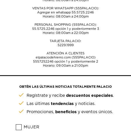
Horario: 08:00am a 24:00pm
VENTAS POR WHATSAPP (555PALACIO):
Agregar en whatsapp 55.5725.2246
Horario: 08:00am a 24:00pm
PERSONAL SHOPPING (555PALACIO):
55.5725.2246
opción 1 y posteriormente 3
Horario: 08:00am a 22:00pm
TARJETA PALACIO:
5229.1999
ATENCIÓN A CLIENTES
elpalaciodehierro.com (555PALACIO)
5557252246
opción 1 y posteriormente 2
Horario: 09:00am a 21:00pm
OBTÉN LAS ÚLTIMAS NOTICIAS TOTALMENTE PALACIO
descuentos especiales
Regístrate y recibe
.
tendencias
Las últimas
y noticias.
beneficios
Promociones,
y eventos únicos.
MUJER