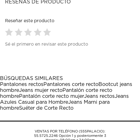
RESEÑAS DE PRODUCTO
Reseñar este producto
Seleccionar
Seleccionar
Seleccionar
Seleccionar
Seleccionar
Sé el primero en revisar este producto
para
para
para
para
para
calificar
calificar
calificar
calificar
calificar
el
el
el
el
el
artículo
artículo
artículo
artículo
artículo
con
con
con
con
con
1
2
3
4
5
BÚSQUEDAS SIMILARES
estrella
estrellas.
estrellas.
estrellas.
estrellas.
Pantalones rectos
Pantalones corte recto
Bootcut jeans
Esta
Esta
Esta
Esta
Esta
hombre
Jeans mujer recto
Pantalón corte recto
acción
acción
acción
acción
acción
hombre
Pantalón corte recto mujer
Jeans rectos
Jeans
abrirá
abrirá
abrirá
abrirá
abrirá
Azules Casual para Hombre
Jeans Marni para
el
el
el
el
el
hombre
Suéter de Corte Recto
formulario
formulario
formulario
formulario
formulario
de
de
de
de
de
envío.
envío.
envío.
envío.
envío.
VENTAS POR TELÉFONO (555PALACIO):
55.5725.2246
Opción 1 y posteriormente 3