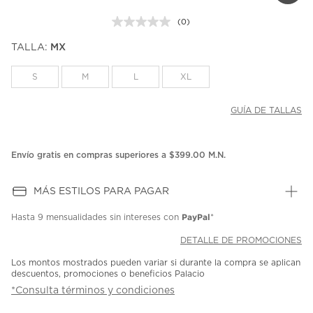
(0)
Sin
puntuación.
TALLA:
MX
Enlace
en
la
S
M
L
XL
misma
página.
GUÍA DE TALLAS
Envío gratis en compras superiores a $399.00 M.N.
MÁS ESTILOS PARA PAGAR
PayPal
Hasta
9 mensualidades
sin intereses con
*
DETALLE DE PROMOCIONES
Los montos mostrados pueden variar si durante la compra se aplican
descuentos, promociones o beneficios Palacio
*Consulta términos y condiciones