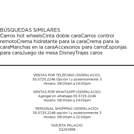
calificar
calificar
calificar
calificar
calificar
el
el
el
el
el
artículo
artículo
artículo
artículo
artículo
con
con
con
con
con
1
2
3
4
5
BÚSQUEDAS SIMILARES
estrella
estrellas.
estrellas.
estrellas.
estrellas.
Carros hot wheels
Cinta doble cara
Carros control
Esta
Esta
Esta
Esta
Esta
remoto
Crema hidratante para la cara
Crema para la
acción
acción
acción
acción
acción
cara
Manchas en la cara
Accesorios para carro
Esponjas
abrirá
abrirá
abrirá
abrirá
abrirá
para cara
Juego de mesa Disney
Trajes caros
el
el
el
el
el
formulario
formulario
formulario
formulario
formulario
de
de
de
de
de
envío.
envío.
envío.
envío.
envío.
VENTAS POR TELÉFONO (555PALACIO):
55.5725.2246
Opción 1 y posteriormente 3
Horario: 08:00am a 24:00pm
VENTAS POR WHATSAPP (555PALACIO):
Agregar en whatsapp 55.5725.2246
Horario: 08:00am a 24:00pm
PERSONAL SHOPPING (555PALACIO):
55.5725.2246
opción 1 y posteriormente 3
Horario: 08:00am a 22:00pm
TARJETA PALACIO:
5229.1999