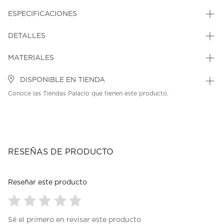
ESPECIFICACIONES
DETALLES
MATERIALES
DISPONIBLE EN TIENDA
Conoce las Tiendas Palacio que tienen este producto.
RESEÑAS DE PRODUCTO
Reseñar este producto
Seleccionar
Seleccionar
Seleccionar
Seleccionar
Seleccionar
Sé el primero en revisar este producto
para
para
para
para
para