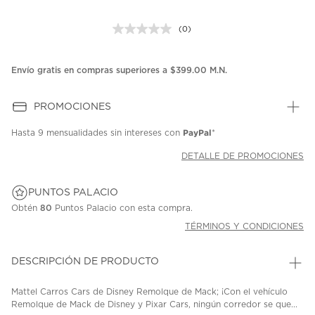
(0)
Sin
puntuación.
Enlace
en
Envío gratis en compras superiores a $399.00 M.N.
la
misma
página.
PROMOCIONES
PayPal
Hasta
9 mensualidades
sin intereses con
*
DETALLE DE PROMOCIONES
PUNTOS PALACIO
Obtén
80
Puntos Palacio con esta compra.
TÉRMINOS Y CONDICIONES
DESCRIPCIÓN DE PRODUCTO
Mattel Carros Cars de Disney Remolque de Mack; ¡Con el vehículo
Remolque de Mack de Disney y Pixar Cars, ningún corredor se que...