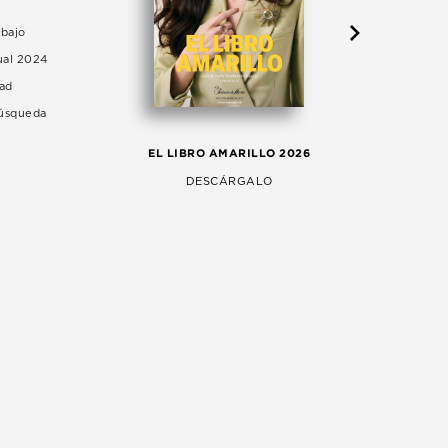
abajo
ual 2024
dad
Búsqueda
LA 
EL LIBRO AMARILLO 2026
AG
DESCÁRGALO