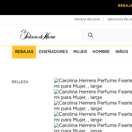
Ir
Ir
REBAJ
al
al
contenido
contenido
principal
de
TARJETA PALACIO
SERVICIOS PALA
pie
de
página
REBAJAS
DISEÑADORES
MUJER
HOMBRE
NIÑOS
BELLEZA