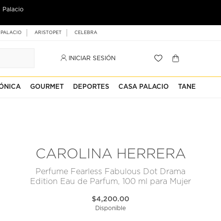
 Palacio
 PALACIO
ARISTOPET
CELEBRA
INICIAR SESIÓN
ÓNICA
GOURMET
DEPORTES
CASA PALACIO
TANE
CAROLINA HERRERA
Perfume Fearless Fabulous Dot Drama
Edition Eau de Parfum, 100 ml para Mujer
$4,200.00
Disponible