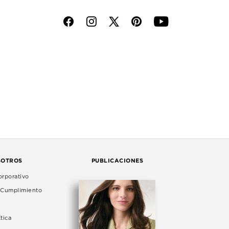
f
i
p
y
SOTROS
PUBLICACIONES
rporativo
e Cumplimiento
tica