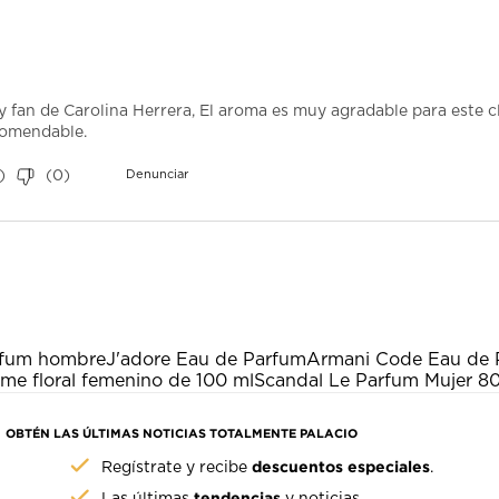
fan de Carolina Herrera, El aroma es muy agradable para este cl
ecomendable.
)
(
0
)
Denunciar
rfum hombre
J'adore Eau de Parfum
Armani Code Eau de 
me floral femenino de 100 ml
Scandal Le Parfum Mujer 8
OBTÉN LAS ÚLTIMAS NOTICIAS TOTALMENTE PALACIO
descuentos especiales
Regístrate y recibe
.
tendencias
Las últimas
y noticias.