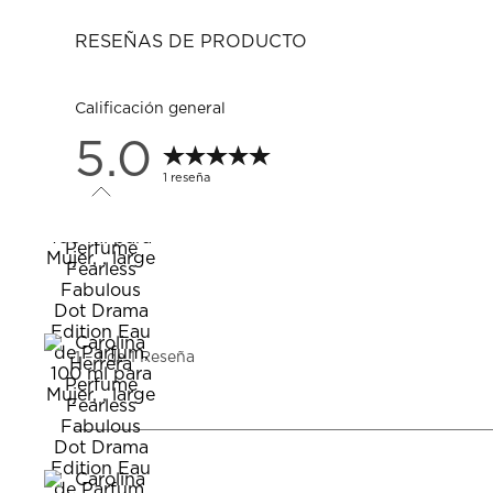
RESEÑAS DE PRODUCTO
Calificación general
5.0
1 reseña
1
a
1
1
–
1 de 1
Reseña
de
1
Reseña.