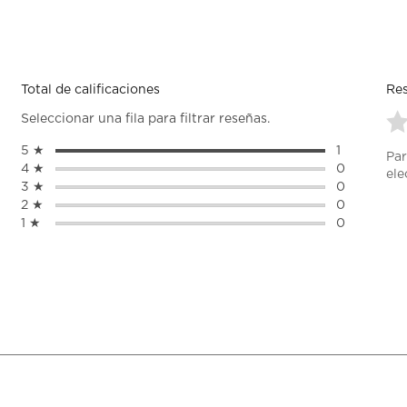
Total de calificaciones
Res
Seleccionar una fila para filtrar reseñas.
Se
5 ★
estrellas
1
Par
pa
1 reseña con
4 ★
estrellas
0
ele
cal
0 reseñas c
3 ★
estrellas
0
el
0 reseñas c
2 ★
estrellas
0
art
0 reseñas c
1 ★
estrellas
0
co
0 reseñas c
1
est
Es
ac
abr
el
fo
de
en