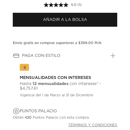
5.0
(1)
Lea
1
reseña.
AÑADIR A LA BOLSA
Enlace
en
la
misma
página.
Envío gratis en compras superiores a $399.00 M.N.
PAGA CON ESTILO
MENSUALIDADES CON INTERESES
12 mensualidades
Hasta
con intereses* -
$4,757.61
Vigencia del 1 de Marzo al 31 de Diciembre
PUNTOS PALACIO
Obtén
420
Puntos Palacio con esta compra.
TÉRMINOS Y CONDICIONES