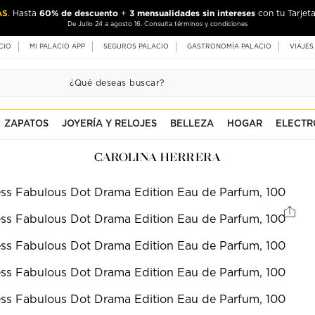
AS
60% de descuento
3 mensualidades sin intereses
. Hasta
+
con tu Tarjeta
De Julio 24 a agosto 16. Consulta términos y condiciones
CIO
MI PALACIO APP
SEGUROS PALACIO
GASTRONOMÍA PALACIO
VIAJES
ZAPATOS
JOYERÍA Y RELOJES
BELLEZA
HOGAR
ELECTR