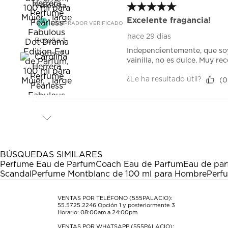
5 de 5 estrellas.
Verónica.
Excelente fragancia!
COMPRADOR VERIFICADO
hace 29 días
Reseña
1
Independientemente, que soy 
Votos
0
vainilla, no es dulce. Muy r
¿Le ha resultado útil?
(
0
BÚSQUEDAS SIMILARES
Perfume Eau de Parfum
Coach Eau de Parfum
Eau de pa
Scandal
Perfume Montblanc de 100 ml para Hombre
Perfu
VENTAS POR TELÉFONO (555PALACIO):
55.5725.2246
Opción 1 y posteriormente 3
Horario: 08:00am a 24:00pm
VENTAS POR WHATSAPP (555PALACIO):