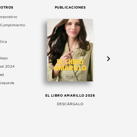
SOTROS
PUBLICACIONES
rporativo
e Cumplimiento
tica
abajo
ual 2024
dad
Búsqueda
LA 
EL LIBRO AMARILLO 2026
AG
DESCÁRGALO