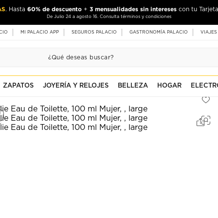
AS
60% de descuento
3 mensualidades sin intereses
. Hasta
+
con tu Tarjeta
De Julio 24 a agosto 16. Consulta términos y condiciones
CIO
MI PALACIO APP
SEGUROS PALACIO
GASTRONOMÍA PALACIO
VIAJES
ZAPATOS
JOYERÍA Y RELOJES
BELLEZA
HOGAR
ELECTR