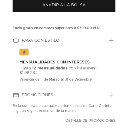
Enlace
AÑADIR A LA BOLSA
en
la
misma
página.
Envío gratis en compras superiores a $399.00 M.N.
PAGA CON ESTILO
MENSUALIDADES CON INTERESES
12 mensualidades
Hasta
con intereses* -
$1,982.34
Vigencia del 1 de Marzo al 31 de Diciembre
PROMOCIONES
En la compra de cualquier perfume o set de Carlo Corinto,
elige un regalo exclusivo de la marca.
DETALLE DE PROMOCIONES