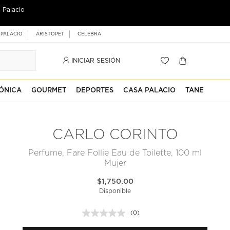
 Palacio
 PALACIO
ARISTOPET
CELEBRA
INICIAR SESIÓN
ÓNICA
GOURMET
DEPORTES
CASA PALACIO
TANE
CARLO CORINTO
Perfume, Fare Follie Eau de Toilette, 100 ml
Mujer
$1,750.00
Disponible
(0)
Sin
puntuación.