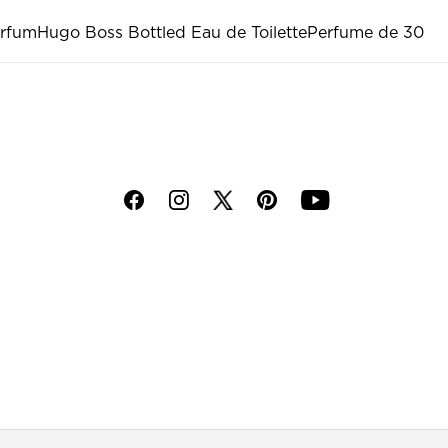
arfum
Hugo Boss Bottled Eau de Toilette
Perfume de 30
f
i
p
y