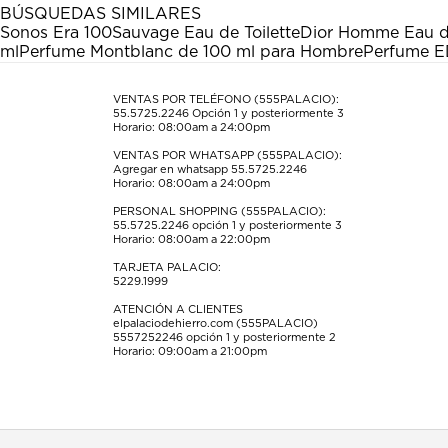
estrella
estrellas.
estrellas.
estrellas.
estrellas.
BÚSQUEDAS SIMILARES
Esta
Esta
Esta
Esta
Esta
Sonos Era 100
Sauvage Eau de Toilette
Dior Homme Eau de
acción
acción
acción
acción
acción
ml
Perfume Montblanc de 100 ml para Hombre
Perfume E
abrirá
abrirá
abrirá
abrirá
abrirá
el
el
el
el
el
formulario
formulario
formulario
formulario
formulario
VENTAS POR TELÉFONO (555PALACIO):
55.5725.2246
Opción 1 y posteriormente 3
de
de
de
de
de
Horario: 08:00am a 24:00pm
envío.
envío.
envío.
envío.
envío.
VENTAS POR WHATSAPP (555PALACIO):
Agregar en whatsapp 55.5725.2246
Horario: 08:00am a 24:00pm
PERSONAL SHOPPING (555PALACIO):
55.5725.2246
opción 1 y posteriormente 3
Horario: 08:00am a 22:00pm
TARJETA PALACIO:
5229.1999
ATENCIÓN A CLIENTES
elpalaciodehierro.com (555PALACIO)
5557252246
opción 1 y posteriormente 2
Horario: 09:00am a 21:00pm