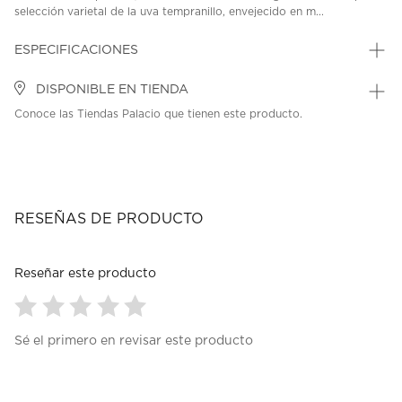
selección varietal de la uva tempranillo, envejecido en m...
ESPECIFICACIONES
DISPONIBLE EN TIENDA
Conoce las Tiendas Palacio que tienen este producto.
RESEÑAS DE PRODUCTO
Reseñar este producto
Seleccionar
Seleccionar
Seleccionar
Seleccionar
Seleccionar
Sé el primero en revisar este producto
para
para
para
para
para
calificar
calificar
calificar
calificar
calificar
el
el
el
el
el
artículo
artículo
artículo
artículo
artículo