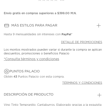
Sin
puntuación.
Enlace
en
Envío gratis en compras superiores a $399.00 M.N.
la
misma
página.
MÁS ESTILOS PARA PAGAR
PayPal
Hasta
9 mensualidades
sin intereses con
*
DETALLE DE PROMOCIONES
Los montos mostrados pueden variar si durante la compra se aplican
descuentos, promociones o beneficios Palacio
*Consulta términos y condiciones
PUNTOS PALACIO
Obtén
43
Puntos Palacio con esta compra.
TÉRMINOS Y CONDICIONES
DESCRIPCIÓN DE PRODUCTO
Vino Tinto Tempranillo; Cantaburros. Elaborado gracias a la exquisita