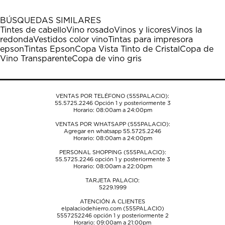
con
con
con
con
con
1
2
3
4
5
BÚSQUEDAS SIMILARES
estrella
estrellas.
estrellas.
estrellas.
estrellas.
Tintes de cabello
Vino rosado
Vinos y licores
Vinos la
Esta
Esta
Esta
Esta
Esta
redonda
Vestidos color vino
Tintas para impresora
acción
acción
acción
acción
acción
epson
Tintas Epson
Copa Vista Tinto de Cristal
Copa de
abrirá
abrirá
abrirá
abrirá
abrirá
Vino Transparente
Copa de vino gris
el
el
el
el
el
formulario
formulario
formulario
formulario
formulario
de
de
de
de
de
envío.
envío.
envío.
envío.
envío.
VENTAS POR TELÉFONO (555PALACIO):
55.5725.2246
Opción 1 y posteriormente 3
Horario: 08:00am a 24:00pm
VENTAS POR WHATSAPP (555PALACIO):
Agregar en whatsapp 55.5725.2246
Horario: 08:00am a 24:00pm
PERSONAL SHOPPING (555PALACIO):
55.5725.2246
opción 1 y posteriormente 3
Horario: 08:00am a 22:00pm
TARJETA PALACIO:
5229.1999
ATENCIÓN A CLIENTES
elpalaciodehierro.com (555PALACIO)
5557252246
opción 1 y posteriormente 2
Horario: 09:00am a 21:00pm