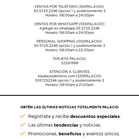
VENTAS POR TELÉFONO (555PALACIO):
55.5725.2246
Opción 1 y posteriormente 3
Horario: 08:00am a 24:00pm
VENTAS POR WHATSAPP (555PALACIO):
Agregar en whatsapp 55.5725.2246
Horario: 08:00am a 24:00pm
PERSONAL SHOPPING (555PALACIO):
55.5725.2246
opción 1 y posteriormente 3
Horario: 08:00am a 22:00pm
TARJETA PALACIO:
5229.1999
ATENCIÓN A CLIENTES
elpalaciodehierro.com (555PALACIO)
5557252246
opción 1 y posteriormente 2
Horario: 09:00am a 21:00pm
OBTÉN LAS ÚLTIMAS NOTICIAS TOTALMENTE PALACIO
descuentos especiales
Regístrate y recibe
.
tendencias
Las últimas
y noticias.
beneficios
Promociones,
y eventos únicos.