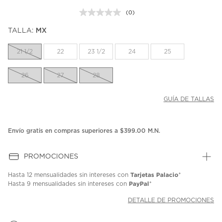
(0)
Sin
puntuación.
TALLA:
MX
Enlace
en
la
21 1/2
22
23 1/2
24
25
misma
página.
26
27
28
GUÍA DE TALLAS
Envío gratis en compras superiores a $399.00 M.N.
PROMOCIONES
Tarjetas Palacio
Hasta
12 mensualidades
sin intereses con
*
PayPal
Hasta
9 mensualidades
sin intereses con
*
DETALLE DE PROMOCIONES