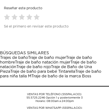
Reseñar este producto
Seleccionar
Seleccionar
Seleccionar
Seleccionar
Seleccionar
Sé el primero en revisar este producto
para
para
para
para
para
calificar
calificar
calificar
calificar
calificar
el
el
el
el
el
artículo
artículo
artículo
artículo
artículo
con
con
con
con
con
1
2
3
4
5
BÚSQUEDAS SIMILARES
estrella
estrellas.
estrellas.
estrellas.
estrellas.
Trajes de baño
Traje de baño mujer
Traje de baño
Esta
Esta
Esta
Esta
Esta
hombre
Traje de baño natación mujer
Traje de baño
acción
acción
acción
acción
acción
natación
Traje de baño rojo
Traje de Baño de Una
abrirá
abrirá
abrirá
abrirá
abrirá
Pieza
Traje de baño para bebé Tintarella
Traje de baño
el
el
el
el
el
para niña talla M
Traje de baño de la marca Boss
formulario
formulario
formulario
formulario
formulario
de
de
de
de
de
envío.
envío.
envío.
envío.
envío.
VENTAS POR TELÉFONO (555PALACIO):
55.5725.2246
Opción 1 y posteriormente 3
Horario: 08:00am a 24:00pm
VENTAS POR WHATSAPP (555PALACIO):