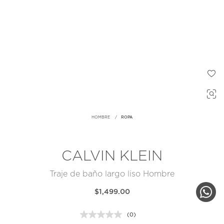
HOMBRE
ROPA
CALVIN KLEIN
Traje de baño largo liso Hombre
$1,499.00
(0)
Sin