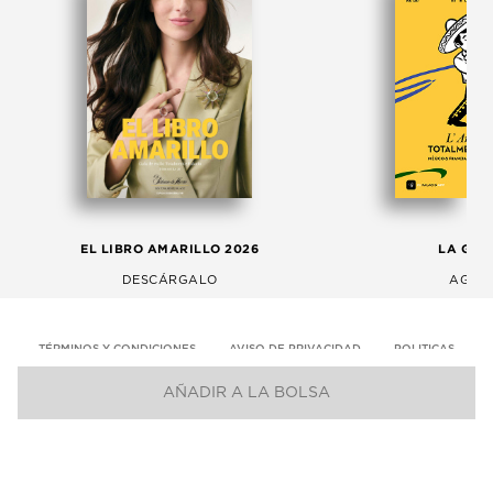
EL LIBRO AMARILLO 2026
LA GAC
DESCÁRGALO
AGOS
TÉRMINOS Y CONDICIONES
AVISO DE PRIVACIDAD
POLITICAS
AÑADIR A LA BOLSA