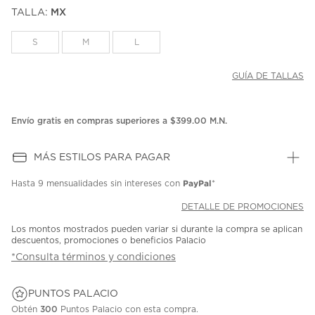
puntuación.
TALLA:
MX
Enlace
en
la
S
M
L
misma
página.
GUÍA DE TALLAS
Envío gratis en compras superiores a $399.00 M.N.
MÁS ESTILOS PARA PAGAR
PayPal
Hasta
9 mensualidades
sin intereses con
*
DETALLE DE PROMOCIONES
Los montos mostrados pueden variar si durante la compra se aplican
descuentos, promociones o beneficios Palacio
*Consulta términos y condiciones
PUNTOS PALACIO
Obtén
300
Puntos Palacio con esta compra.